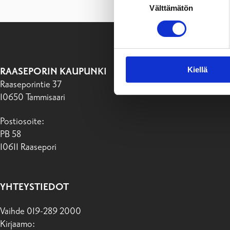
Välttämätön
valinta
Kiellä
RAASEPORIN KAUPUNKI
Raaseporintie 37
10650 Tammisaari
Postiosoite:
PB 58
10611 Raasepori
YHTEYSTIEDOT
Vaihde 019-289 2000
Kirjaamo: