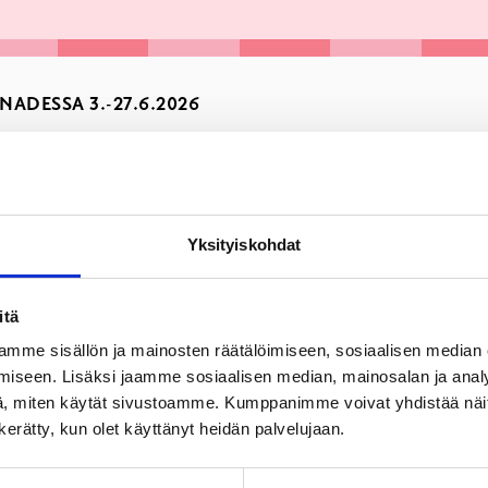
ADESSA 3.-27.6.2026
Yksityiskohdat
itä
mme sisällön ja mainosten räätälöimiseen, sosiaalisen median
iseen. Lisäksi jaamme sosiaalisen median, mainosalan ja analy
, miten käytät sivustoamme. Kumppanimme voivat yhdistää näitä t
n kerätty, kun olet käyttänyt heidän palvelujaan.
na ma & to 11-19, ti, ke & pe 10-17, la 10-14, su suljettu