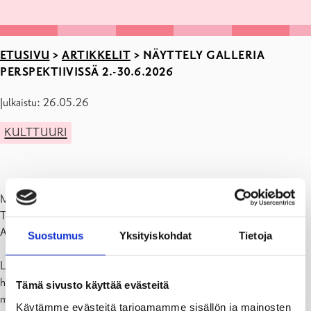
ETUSIVU
>
ARTIKKELIT
>
NÄYTTELY GALLERIA
PERSPEKTIIVISSÄ 2.-30.6.2026
Julkaistu: 26.05.26
KULTTUURI
MUNDUS ANIMI – Mielen maailma
Tarja Kankkunen
Avajaiset 2.6. klo 17-19
Suostumus
Yksityiskohdat
Tietoja
Lapsena piirsin ja maalasin kuvitteellisia aiheita, vähän vanhempana
halusin kirjoittaa ja kuvittaa satuja. Työuran ohella piirtäminen ja
Tämä sivusto käyttää evästeitä
maalaaminen jäivät ajan puutteessa vähiin, kunnes ymmärsin selättää
Käytämme evästeitä tarjoamamme sisällön ja mainosten