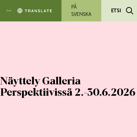
Siirry pääsisältöön
PÅ
ETSI
SVENSKA
Näyttely Galleria
Perspektiivissä 2.-30.6.2026