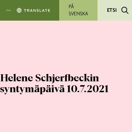
Siirry pääsisältöön
PÅ
ETSI
SVENSKA
Helene Schjerfbeckin
syntymäpäivä 10.7.2021