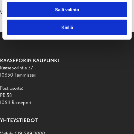
Salli valinta
Vapaa pääsy ja ei ennakkoilmoittautumista.
Kiellä
RAASEPORIN KAUPUNKI
Raaseporintie 37
10650 Tammisaari
Postiosoite:
PB 58
10611 Raasepori
YHTEYSTIEDOT
Vaihde 019-289 2000