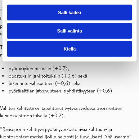
”Olemme viime vuosina parantaneet pyöräilyn olosuhteita monin
Salli kaikki
tavoin, mikä näkyy kyselyn vastauksissa. Pyöräilyn edistäminen on
priorisoitu Raaseporissa korkealle, kun suunnittelemme tulevia
Salli valinta
investointeja”, sanoo investointipäällikkö
Oskar Sjöberg
.
Tyytyväisyys pyöräilyolosuhteisiin Raaseporissa on kasvanut kaikilla
Kiellä
mittareilla. Eniten kehitystä on tapahtunut tyytyväisyydessä:
pyöräväylien määrään (+0,7),
opastuksiin ja viitoituksiin (+0,6) sekä
liikenneturvallisuuteen (+0,6) sekä
pyöräreittien jatkuvuuteen ja yhdistävyyteen (+0,6).
Vähiten kehitystä on tapahtunut tyytyväisyydessä pyöräreittien
kunnossapitoon talvella (+0,2).
”Raaseporin kehittyvä pyöräilyverkosto avaa kulttuuri‑ ja
luontokohteet matkailijoille helposti ja turvallisesti. Yhä useampi