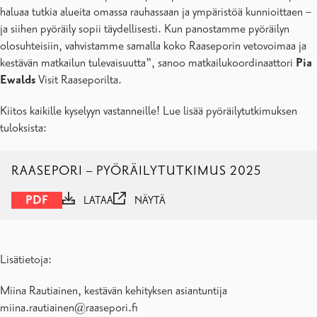
haluaa tutkia alueita omassa rauhassaan ja ympäristöä kunnioittaen –
ja siihen pyöräily sopii täydellisesti. Kun panostamme pyöräilyn
olosuhteisiin, vahvistamme samalla koko Raaseporin vetovoimaa ja
kestävän matkailun tulevaisuutta”, sanoo matkailukoordinaattori
Pia
Ewalds
Visit Raaseporilta.
Kiitos kaikille kyselyyn vastanneille! Lue lisää pyöräilytutkimuksen
tuloksista:
RAASEPORI – PYÖRÄILYTUTKIMUS 2025
PDF
LATAA
NÄYTÄ
Lisätietoja:
Miina Rautiainen, kestävän kehityksen asiantuntija
miina.rautiainen@raasepori.fi