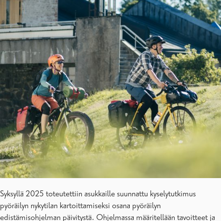
Syksyllä 2025 toteutettiin asukkaille suunnattu kyselytutkimus
pyöräilyn nykytilan kartoittamiseksi osana pyöräilyn
edistämisohjelman päivitystä. Ohjelmassa määritellään tavoitteet ja