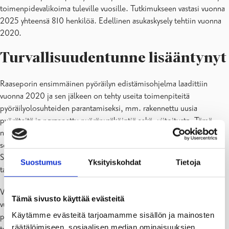
toimenpidevalikoima tuleville vuosille. Tutkimukseen vastasi vuonna
2025 yhteensä 810 henkilöä. Edellinen asukaskysely tehtiin vuonna
2020.
Turvallisuudentunne lisääntynyt
Raaseporin ensimmäinen pyöräilyn edistämisohjelma laadittiin
vuonna 2020 ja sen jälkeen on tehty useita toimenpiteitä
pyöräilyolosuhteiden parantamiseksi, mm. rakennettu uusia
pyöräteitä ja parannettu pyöräpysäköintiä sekä -viitoitusta. Tämä
näkyy asukkaiden kokemuksissa. Erityisesti turvallisuuden kokemus
sekä pyöräilyyn liittyvä tyytyväisyys ovat parantuneet viime vuosina.
Silti edelleen moni jättää pyöräilyn väliin turvattomuuden tunteen
Suostumus
Yksityiskohdat
Tietoja
takia.
Vastaajista 85 % kertoo liikkuvansa pyörällä ylipäänsä ja 14 % ympäri
Tämä sivusto käyttää evästeitä
vuoden. 15 % vastaajista sen sijaan ei pyöräile lainkaan. Yleisin syy
Käytämme evästeitä tarjoamamme sisällön ja mainosten
pyöräilemättä jättämiseen tai harvoin pyöräilyyn on turvattomuuden
räätälöimiseen, sosiaalisen median ominaisuuksien
tunne liikenteessä ja toiseksi yleisin syy on katkeava tai epälooginen