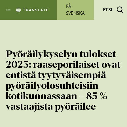
Siirry pääsisältöön
PÅ
ETSI
SVENSKA
Pyöräilykyselyn tulokset
2025: raaseporilaiset ovat
entistä tyytyväisempiä
pyöräilyolosuhteisiin
kotikunnassaan – 85 %
vastaajista pyöräilee