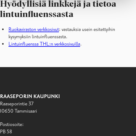
Hyödyllisiä linkkejä ja tietoa
lintuinfluenssasta
Ruokaviraston verkkosivut
: vastauksia usein esitettyihin
kysymyksiin lintuinfluenssasta.
Lintuinfluenssa THL:n verkkosivuilla
.
RAASEPORIN KAUPUNKI
Raaseporintie 37
10650 Tammisaari
Postiosoite:
PB 58