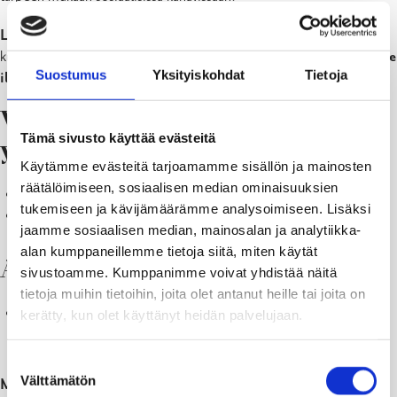
Luonnonvaraisten lintujen joukkokuolemista
ja yksittäisistä
kuolleista petolinnuista Hangon, Inkoon ja Raaseporin alueella
tulee
Suostumus
Yksityiskohdat
Tietoja
ilmoittaa valvontaeläinlääkärille
.
Valvontaeläinlääkärin
Tämä sivusto käyttää evästeitä
yhteystiedot
Käytämme evästeitä tarjoamamme sisällön ja mainosten
räätälöimiseen, sosiaalisen median ominaisuuksien
Puhelinnumero 040 135 9227
tukemiseen ja kävijämäärämme analysoimiseen. Lisäksi
Sähköposti:
vet@symi.fi
jaamme sosiaalisen median, mainosalan ja analytiikka-
alan kumppaneillemme tietoja siitä, miten käytät
Ajankohtaista
sivustoamme. Kumppanimme voivat yhdistää näitä
tietoja muihin tietoihin, joita olet antanut heille tai joita on
Siipikarjan ja vankeudessa pidettävien lintujen ulkonapitokielto
kerätty, kun olet käyttänyt heidän palvelujaan.
(Ulkoinen linkki, Eteläkärjen Ympäristöterveys)
Suostumuksen
Välttämätön
Myös omaa siipikarjaa suositellaan suojaamaan huolellisesti
.
valinta