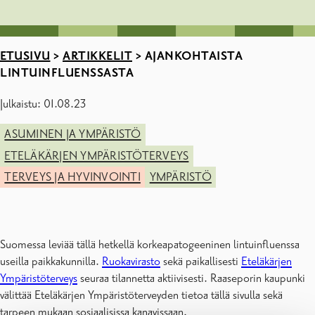
ETUSIVU
>
ARTIKKELIT
>
AJANKOHTAISTA
LINTUINFLUENSSASTA
Julkaistu: 01.08.23
ASUMINEN JA YMPÄRISTÖ
ETELÄKÄRJEN YMPÄRISTÖTERVEYS
TERVEYS JA HYVINVOINTI
YMPÄRISTÖ
Suomessa leviää tällä hetkellä korkeapatogeeninen lintuinfluenssa
useilla paikkakunnilla.
Ruokavirasto
sekä paikallisesti
Eteläkärjen
Ympäristöterveys
seuraa tilannetta aktiivisesti. Raaseporin kaupunki
välittää Eteläkärjen Ympäristöterveyden tietoa tällä sivulla sekä
tarpeen mukaan sosiaalisissa kanavissaan.