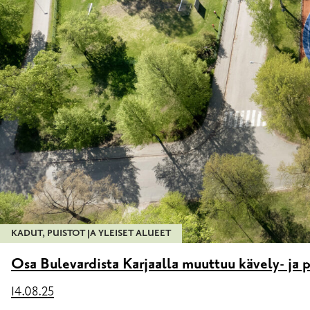
KADUT, PUISTOT JA YLEISET ALUEET
Osa Bulevardista Karjaalla muuttuu kävely- ja p
14.08.25