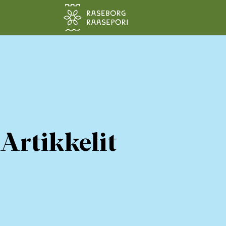
Siirry pääsisältöön
Artikkelit