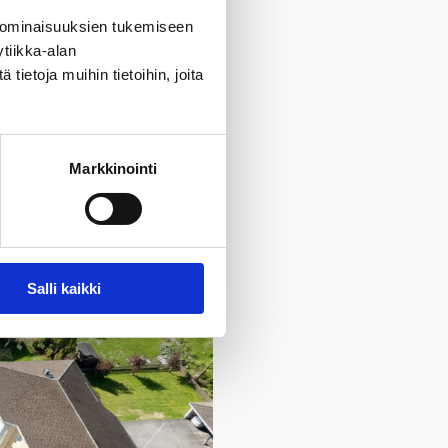
 ominaisuuksien tukemiseen
tiikka-alan
ietoja muihin tietoihin, joita
Markkinointi
Salli kaikki