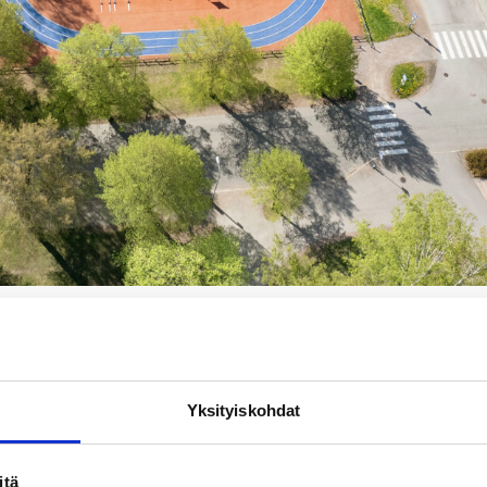
eksi
Yksityiskohdat
elix Fromin kadun ja Torikadun välisellä osuudella. Sulkemisty
seksi Bulevardin ja Korkeavuorenkadun välisellä
itä