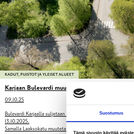
KADUT, PUISTOT JA YLEISET ALUEET
Karjaan Bulevardi muutetaan kävely- ja pyöräti
09.10.25
Suostumus
Bulevardi Karjaalla suljetaan moottoriajoneuvoliikenteeltä F
13.10.2025.
Samalla Laaksokatu muutetaan yksisuuntaisesta kaksisuuntai
Tämä sivusto käyttää eväste