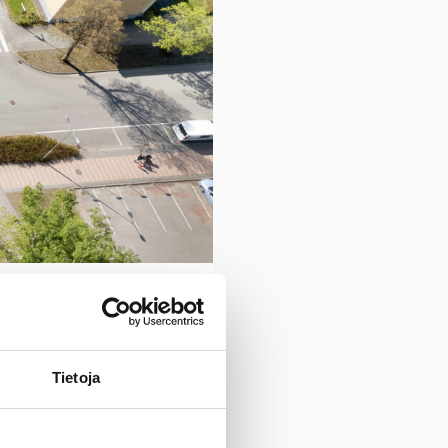
Tietoja
öt alkavat maanantaina