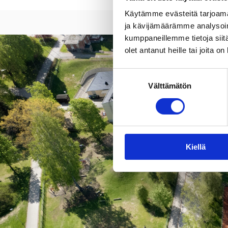
Käytämme evästeitä tarjoama
ja kävijämäärämme analysoim
kumppaneillemme tietoja siitä
olet antanut heille tai joita o
Suostumuksen
Välttämätön
valinta
Kiellä