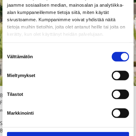
jaamme sosiaalisen median, mainosalan ja analytiikka-
alan kumppaneillemme tietoja siitä, miten käytät
sivustoamme. Kumppanimme voivat yhdistää näitä
tietoja muihin tietoihin, joita olet antanut heille tai joita on
kerätty, kun olet käyttänyt heidän palvelujaan.
Suostumuksen
Välttämätön
valinta
Mieltymykset
Tilastot
Bulevardi Karjaalla suljetaan moottoriajoneuvoliikenteeltä Felix
Fromin kadun ja Torikadun välisellä osuudella. Sulkemistyöt alkavat
maanantaina 13.10.2025.
Markkinointi
Samalla Laaksokatu muutetaan yksisuuntaisesta kaksisuuntaiseksi
Bulevardin ja Korkeavuorenkadun välisellä osuudella.