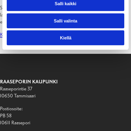
Salli kaikki
Sulkeminen mahdollistaa Katarinaskolanin ulkoilualueen
laajentamisen ja koululaisten turvallisen kulkemisen Bulevardin
Salli valinta
eteläpuolella sijaitsevalle puistoalueelle, Parkourpuistoon.
Katarinaskolanin liikenteenohjaussuunnitelma
Kiellä
RAASEPORIN KAUPUNKI
Raaseporintie 37
10650 Tammisaari
Postiosoite:
PB 58
10611 Raasepori