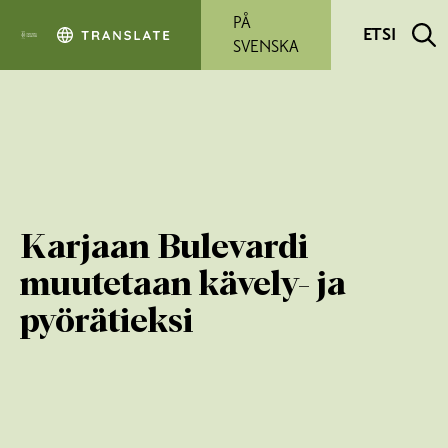
Siirry pääsisältöön
PÅ
ETSI
SVENSKA
Karjaan Bulevardi
muutetaan kävely- ja
pyörätieksi