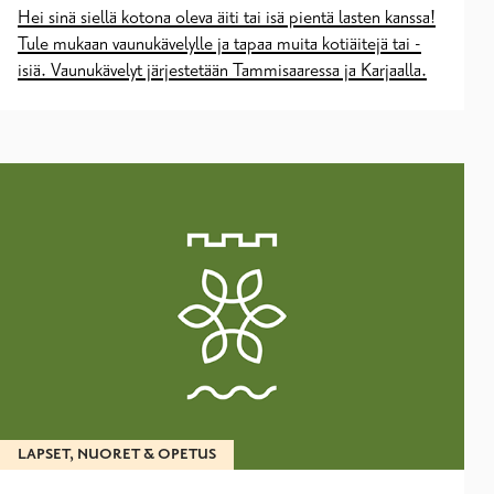
Hei sinä siellä kotona oleva äiti tai isä pientä lasten kanssa!
Tule mukaan vaunukävelylle ja tapaa muita kotiäitejä tai -
isiä. Vaunukävelyt järjestetään Tammisaaressa ja Karjaalla.
LAPSET, NUORET & OPETUS