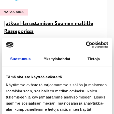
VAPAA-AIKA
Jatkoa Harrastamisen Suomen mallille
Raaseporissa
24.01.23
Raaseporin kaupunki on vuodesta 2021 osallistunut opetus-
ja kulttuuriministeriön alaiseen Suomen malli -
Suostumus
Yksityiskohdat
Tietoja
hankkeeseen. Hanke on suunnattu peruskoululaisille, ja
hankkeeseen osallistuu 267 kuntaa ympäri maata.
Tämä sivusto käyttää evästeitä
Käytämme evästeitä tarjoamamme sisällön ja mainosten
räätälöimiseen, sosiaalisen median ominaisuuksien
tukemiseen ja kävijämäärämme analysoimiseen. Lisäksi
jaamme sosiaalisen median, mainosalan ja analytiikka-
alan kumppaneillemme tietoja siitä, miten käytät