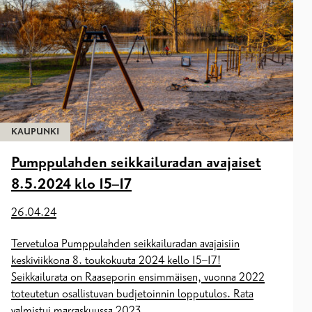
KAUPUNKI
Pumppulahden seikkailuradan avajaiset
8.5.2024 klo 15–17
26.04.24
Tervetuloa Pumppulahden seikkailuradan avajaisiin
keskiviikkona 8. toukokuuta 2024 kello 15–17!
Seikkailurata on Raaseporin ensimmäisen, vuonna 2022
toteutetun osallistuvan budjetoinnin lopputulos. Rata
valmistui marraskuussa 2023.