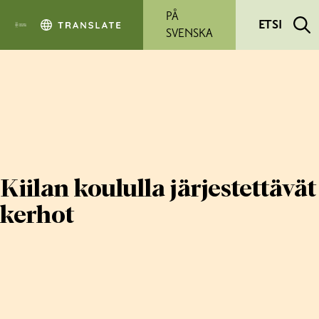
Siirry pääsisältöön
PÅ
ETSI
SVENSKA
Kiilan koululla järjestettävät
kerhot