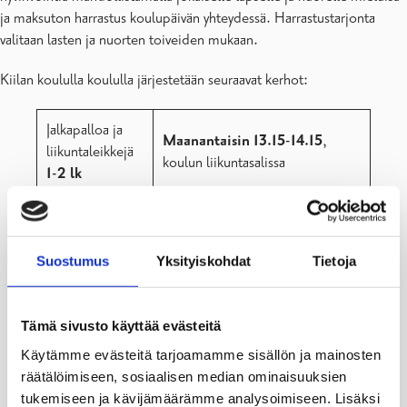
ja maksuton harrastus koulupäivän yhteydessä. Harrastustarjonta
valitaan lasten ja nuorten toiveiden mukaan.
Kiilan koululla koululla järjestetään seuraavat kerhot:
Jalkapalloa ja
Maanantaisin 13.15-14.15
,
liikuntaleikkejä
koulun liikuntasalissa
1-2 lk
PLAY! – kerho
Keskiviikkoisin 8.00-8.55
,
1-2 lk.
koulun liikuntasalissa
Suostumus
Yksityiskohdat
Tietoja
Maanantaisin 14.30-15.30
,
Parkour
3-4 lk.
koulun liikuntasalissa
Tämä sivusto käyttää evästeitä
PLAY! – kerho
Tiistaisin 14.15-15.15
, koulun
Käytämme evästeitä tarjoamamme sisällön ja mainosten
3
-4 lk.
liikuntasalissa
räätälöimiseen, sosiaalisen median ominaisuuksien
tukemiseen ja kävijämäärämme analysoimiseen. Lisäksi
Torstaisin 15.00-17.00