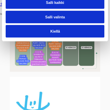
Salli kaikki
+358 50 310 8150
isak.vilander(a)raasepori.fi
Salli valinta
Kiellä