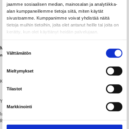
Kokkikerho
4-6
jaamme sosiaalisen median, mainosalan ja analytiikka-
parilliset viikot
, Karjaan
lk.
alan kumppaneillemme tietoja siitä, miten käytät
yhteiskoulun kotitalousluokassa
sivustoamme. Kumppanimme voivat yhdistää näitä
tietoja muihin tietoihin, joita olet antanut heille tai joita on
Kuvataidekaverit
Keskiviikkoisin 15.00-16.00
,
kerätty, kun olet käyttänyt heidän palvelujaan.
5-6 lk.
koulun kuvisluokassa
Suostumuksen
Mukaan kerhoon pääsee ilmoittautumalla Raaseporin Suomen
Välttämätön
valinta
mallin kotisivujen kautta:
TÄSTÄ ILMOITTAUTUMISEEN
Mieltymykset
Kerholaiset ovat koulun tapaturmavakuutuksen piirissä.
Tilastot
Ystävällisin terveisin,
Markkinointi
Isak Vilander, Koordinaattori, Harrastamisen Suomen malli,
Raaseporin kaupunki