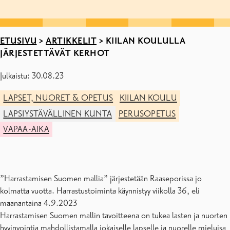
ETUSIVU
>
ARTIKKELIT
>
KIILAN KOULULLA
JÄRJESTETTÄVÄT KERHOT
Julkaistu: 30.08.23
LAPSET, NUORET & OPETUS
KIILAN KOULU
LAPSIYSTÄVÄLLINEN KUNTA
PERUSOPETUS
VAPAA-AIKA
”Harrastamisen Suomen mallia” järjestetään Raaseporissa jo
kolmatta vuotta. Harrastustoiminta käynnistyy viikolla 36, eli
maanantaina 4.9.2023
Harrastamisen Suomen mallin tavoitteena on tukea lasten ja nuorten
hyvinvointia mahdollistamalla jokaiselle lapselle ja nuorelle mieluisa