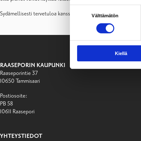
Suostumuksen
Sydämellisesti tervetuloa kanssamme avaamaan Pumppulahden
Välttämätön
valinta
Kiellä
RAASEPORIN KAUPUNKI
Raaseporintie 37
10650 Tammisaari
Postiosoite:
PB 58
10611 Raasepori
YHTEYSTIEDOT