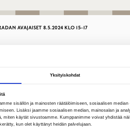
DAN AVAJAISET 8.5.2024 KLO 15–17
ET & OPETUS
LAPSIYSTÄVÄLLINEN KUNTA
TERVEYS JA 
Yksityiskohdat
itä
na 8. toukokuuta 2024 kello 15–17!
mme sisällön ja mainosten räätälöimiseen, sosiaalisen median
tun osallistuvan budjetoinnin lopputulos. Rata valmistui marr
iseen. Lisäksi jaamme sosiaalisen median, mainosalan ja analy
, miten käytät sivustoamme. Kumppanimme voivat yhdistää näitä t
auhan ja elinkeinojohtaja
Sebastian Risku
pitää avajaispuheen.
n kerätty, kun olet käyttänyt heidän palvelujaan.
ja jaamme kukansiemeniä sopivasti alkavaa puutarhakautta ajate