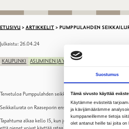
ETUSIVU
>
ARTIKKELIT
>
PUMPPULAHDEN SEIKKAILURA
Julkaistu: 26.04.24
KAUPUNKI
ASUMINEN JA YMPÄRISTÖ
LAPSET, NUOR
Suostumus
Tämä sivusto käyttää eväste
Tervetuloa Pumppulahden seikkailuradan avajaisiin keskiviikko
Käytämme evästeitä tarjoama
Seikkailurata on Raaseporin ensimmäisen, vuonna 2022 toteute
ja kävijämäärämme analysoim
kumppaneillemme tietoja siitä
Tapahtuma alkaa kello 15, kun juhlallisin menoin leikkaamme n
olet antanut heille tai joita o
että pienet voivat käyttää rataa. Tarjoamme mehua ja keksejä, 