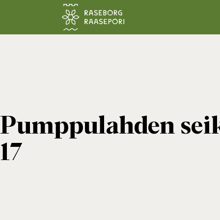
Siirry pääsisältöön
Pumppulahden seikk
17