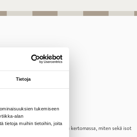
HYVINVOINTI
Tietoja
 ominaisuuksien tukemiseen
askuussa 2023.
tiikka-alan
ietoja muihin tietoihin, joita
 Liikuntaohjaajamme on paikalla kertomassa, miten sekä isot
llen.