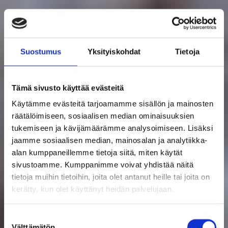
Suostumus
Yksityiskohdat
Tietoja
Etsitkö ehkä näitä?
Tämä sivusto käyttää evästeitä
TERVETULOA RAASEPORIIN – ILTA UUSILLE
Käytämme evästeitä tarjoamamme sisällön ja mainosten
ASUKKAILLE JÄRJESTETÄÄN ENSIMMÄISTÄ
räätälöimiseen, sosiaalisen median ominaisuuksien
KERTAA!
tukemiseen ja kävijämäärämme analysoimiseen. Lisäksi
jaamme sosiaalisen median, mainosalan ja analytiikka-
ASU HYVIN RAASEPORISSA
alan kumppaneillemme tietoja siitä, miten käytät
sivustoamme. Kumppanimme voivat yhdistää näitä
VAPAA-AJAN ASUKKAAT
tietoja muihin tietoihin, joita olet antanut heille tai joita on
kerätty, kun olet käyttänyt heidän palvelujaan.
OHJATTU TOIMINTA
AIKATAULUT JA REITIT
Suostumuksen
Välttämätön