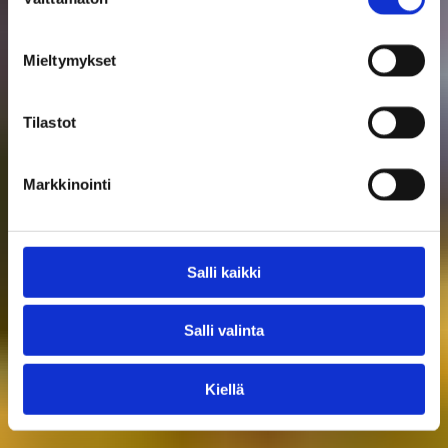
valinta
ILMOITTAUTUMINEN OHJATTUUN
TOIMINTAAN
Mieltymykset
Tilastot
Markkinointi
Salli kaikki
Salli valinta
Kiellä