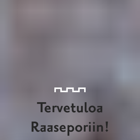
Tervetuloa
Raasepor
iin!