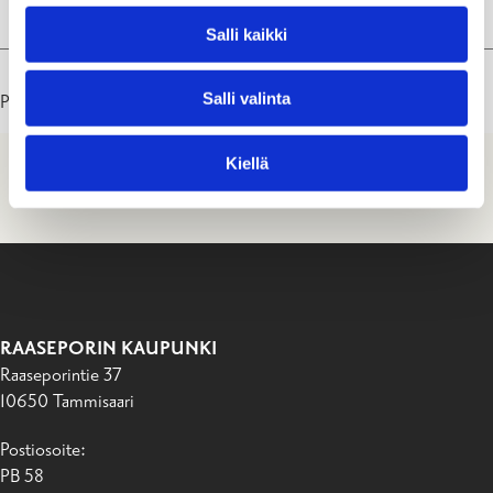
Salli kaikki
Salli valinta
Päivitetty: 25.06.26
Kiellä
RAASEPORIN KAUPUNKI
Raaseporintie 37
10650 Tammisaari
Postiosoite:
PB 58