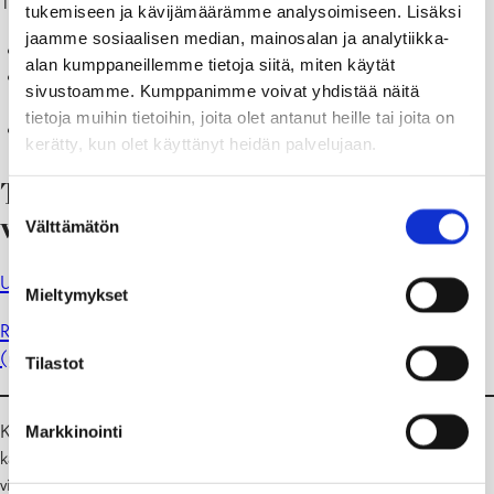
Tee näin:
tukemiseen ja kävijämäärämme analysoimiseen. Lisäksi
jaamme sosiaalisen median, mainosalan ja analytiikka-
Leikkaa vapaalippu kirjeestä. (Huom! Kopio ei kelpaa!)
alan kumppaneillemme tietoja siitä, miten käytät
Anna lippu joko uimahallin tai museon kassalle. Kassa ottaa
sivustoamme. Kumppanimme voivat yhdistää näitä
vastaan vapaalippusi ja vaihtaa sen sisäänpääsylippuun.
tietoja muihin tietoihin, joita olet antanut heille tai joita on
Nauti vierailustasi!
kerätty, kun olet käyttänyt heidän palvelujaan.
Tarkista aukioloajat ennen
Suostumuksen
vierailuasi!
Välttämätön
valinta
Uimahallin aukioloajat löydät tästä (sisäinen linkki)
.
Mieltymykset
Raaseporin museon ja Chappen aukioloajat taas löytyvät tästä
(ulkoinen linkki.)
Tilastot
Kysymyksiä vapaalipusta tai saamastasi kirjeestä? Ota yhteyttä
Markkinointi
kaupungin viestintään tiedotus@raasepori.fi tai suoraan
viestintäpäällikkö
Petra Louhimieheen
(019 289 2112).