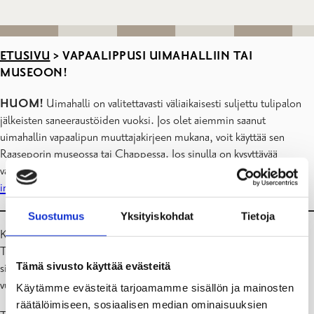
ETUSIVU
>
VAPAALIPPUSI UIMAHALLIIN TAI
MUSEOON!
HUOM!
Uimahalli on valitettavasti väliaikaisesti suljettu tulipalon
jälkeisten saneeraustöiden vuoksi. Jos olet aiemmin saanut
uimahallin vapaalipun muuttajakirjeen mukana, voit käyttää sen
Raaseporin museossa tai Chappessa. Jos sinulla on kysyttävää
vapaalipun käytöstä, ota yhteyttä osoitteeseen
information@raseborg.fi
.
Suostumus
Yksityiskohdat
Tietoja
Kirjeessä mukana oleva vapaalippu oikeuttaa yhteen vierailuun joko
Tammisaaren uimahallissa tai Raaseporin museossa ja Chappessa
Tämä sivusto käyttää evästeitä
sinulle ja kotitaloudellesi. Vapaalippu on voimassa 12 kuukautta (1
vuoden) vapaalipun päivämääräleimasta.
Käytämme evästeitä tarjoamamme sisällön ja mainosten
räätälöimiseen, sosiaalisen median ominaisuuksien