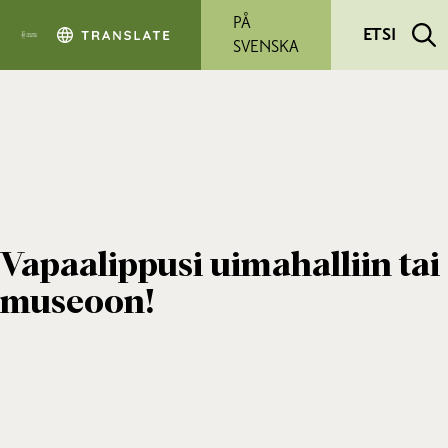
Siirry pääsisältöön
PÅ
ETSI
SVENSKA
Vapaalippusi uimahalliin tai
museoon!