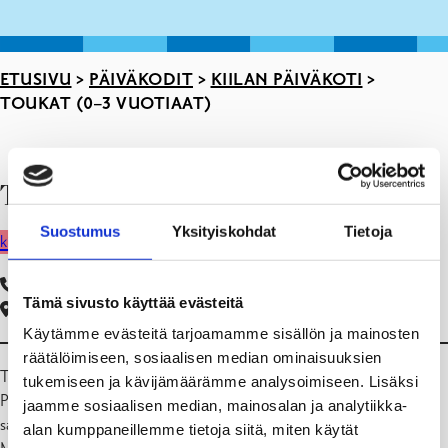
ETUSIVU
>
PÄIVÄKODIT
>
KIILAN PÄIVÄKOTI
>
TOUKAT (0–3 VUOTIAAT)
Tervetuloa Toukat!
Suostumus
Yksityiskohdat
Tietoja
kirjaudu peda.net palveluun
kirjaudu cgi vesaan
019 289 2743
Tämä sivusto käyttää evästeitä
Kiilantie 12, 10320 Karjaa
Käytämme evästeitä tarjoamamme sisällön ja mainosten
räätälöimiseen, sosiaalisen median ominaisuuksien
Toukat-ryhmä on 0-3-vuotiaiden suomenkielisten lasten ryhmä.
tukemiseen ja kävijämäärämme analysoimiseen. Lisäksi
Paikkoja ryhmässämme on 12-pikkutoukalle. Lasten kanssa päiviään
jaamme sosiaalisen median, mainosalan ja analytiikka-
saavat viettää vs vo Eveliina Ikonen jag lastenhoitajat Frida Wiberg ja
alan kumppaneillemme tietoja siitä, miten käytät