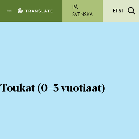
Siirry pääsisältöön
PÅ
ETSI
SVENSKA
Toukat (0–3 vuotiaat)