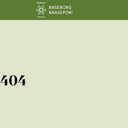
Siirry pääsisältöön
404