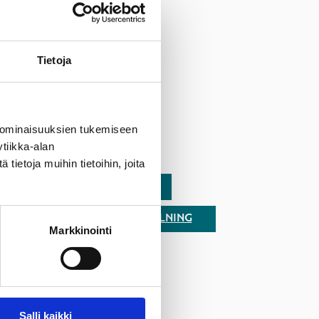
Tietoja
 ominaisuuksien tukemiseen
tiikka-alan
ILMOITTAUTUMINEN
ietoja muihin tietoihin, joita
 REITIT
KIRJASTO
KURSPROGRAM OCH ANMÄLNING
Markkinointi
Salli kaikki