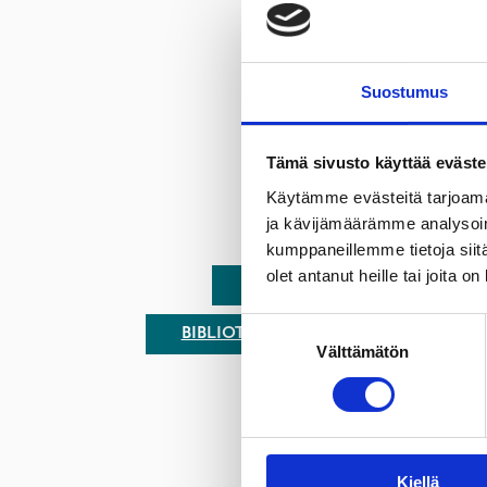
Suostumus
Tämä sivusto käyttää eväste
Käytämme evästeitä tarjoama
ja kävijämäärämme analysoim
KAHVILAYRITTÄJÄ T
kumppaneillemme tietoja siitä
olet antanut heille tai joita o
KARJAA-TAMMISAARI KÄVELY- 
Suostumuksen
BIBLIOTEKENS KONTAKTUPPGIFTER 
Välttämätön
valinta
Kiellä