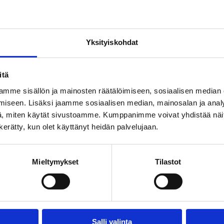
Vie minut etusivulle
Yksityiskohdat
Etsitkö ehkä näitä?
itä
mme sisällön ja mainosten räätälöimiseen, sosiaalisen median
iseen. Lisäksi jaamme sosiaalisen median, mainosalan ja analy
AMMISAAREN UIMAHALLIIN
KURSSITARJONTA JA 
, miten käytät sivustoamme. Kumppanimme voivat yhdistää näitä t
n kerätty, kun olet käyttänyt heidän palvelujaan.
JA PYÖRÄTIE - YLEISSUUNNITELMA
AIKATAULUT JA
OCH ÖPPETHÅLLNINGSTIDER
BIBLIOTEKET
Mieltymykset
Tilastot
RAKENTAMINEN JA ASUMINEN
UIMAHALLI
Salli valinta