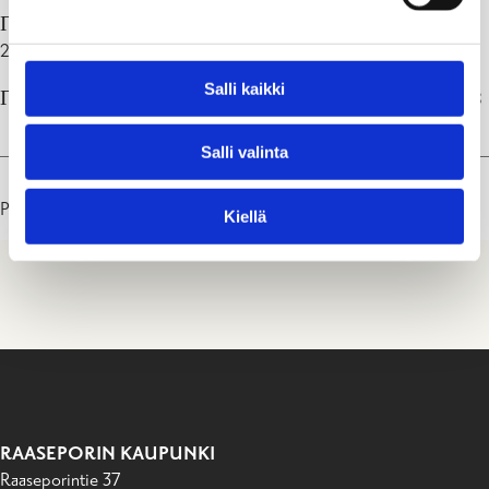
Прийом в інший час за попереднім записом: 019 289
2291, 019 2892298, 019 2892292
Salli kaikki
Прийом в Ханко за попереднім записом: 019 2892298
Salli valinta
Päivitetty: 14.02.25
Kiellä
RAASEPORIN KAUPUNKI
Raaseporintie 37