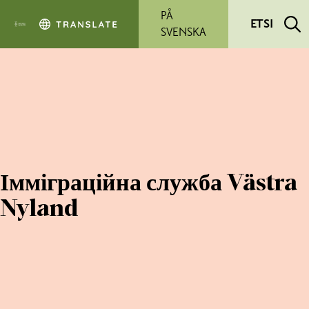
Siirry pääsisältöön
PÅ
ETSI
SVENSKA
Імміграційна служба Västra
Nyland