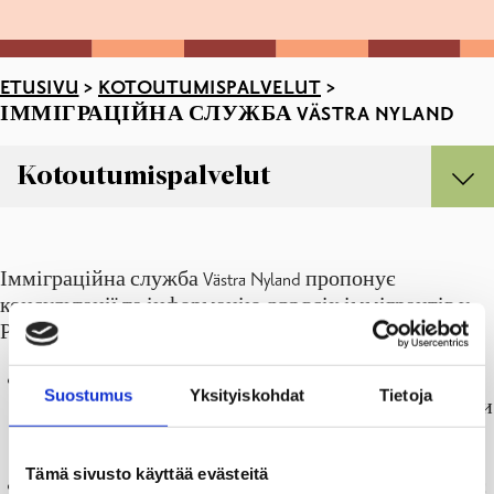
ETUSIVU
>
KOTOUTUMISPALVELUT
>
ІММІГРАЦІЙНА СЛУЖБА VÄSTRA NYLAND
Kotoutumispalvelut
Kotoutumispalvelut
Aktiviteetit
Імміграційна служба Västra Nyland пропонує
Järjestötila Agora Raaseporissa
консультації та інформацію для всіх іммігрантів у
Kototumisohjelma
Расеборзі та Ханко.
Maahanmuuttajaneuvosto
Імміграційна служба Västra Nyland
В в офісі міграційної служби ви отримаєте
Suostumus
Yksityiskohdat
Tietoja
підтримку в веденні ваших справ, а також поради
та рекомендації з усіх питань, пов’язаних із
життям у Фінляндії.
Tämä sivusto käyttää evästeitä
Імміграційне агентство підтримує та контролює