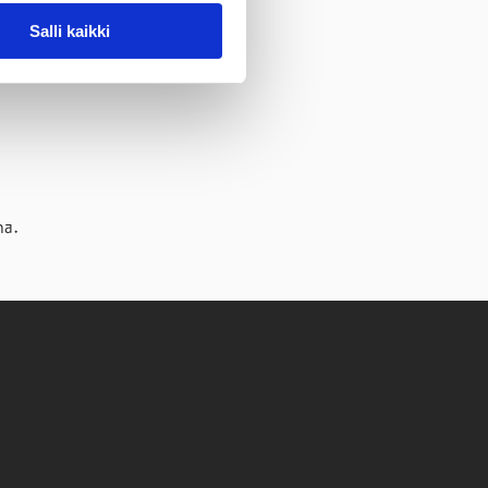
Salli kaikki
na.