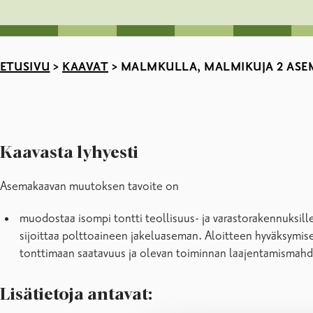
ETUSIVU
>
KAAVAT
>
MALMKULLA, MALMIKUJA 2 ASE
Kaavasta lyhyesti
Asemakaavan muutoksen tavoite on
muodostaa isompi tontti teollisuus- ja varastorakennuksi
sijoittaa polttoaineen jakeluaseman. Aloitteen hyväksymis
tonttimaan saatavuus ja olevan toiminnan laajentamismahd
Lisätietoja antavat: