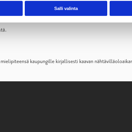
Salli valinta
essista
stä.
 mielipiteensä kaupungille kirjallisesti kaavan nähtävilläoloaika