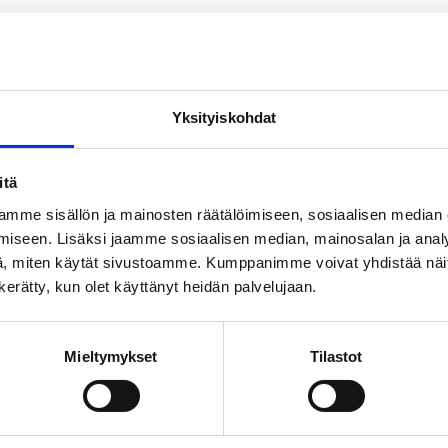
va-aineisto
Yksityiskohdat
itä
mme sisällön ja mainosten räätälöimiseen, sosiaalisen median
iseen. Lisäksi jaamme sosiaalisen median, mainosalan ja analy
, miten käytät sivustoamme. Kumppanimme voivat yhdistää näitä t
n kerätty, kun olet käyttänyt heidän palvelujaan.
ja arviointisuunnitelma (OAS)
Mieltymykset
Tilastot