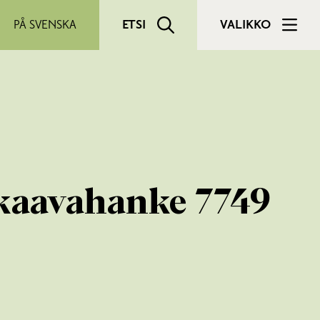
PÅ SVENSKA
ETSI
VALIKKO
kaavahanke 7749