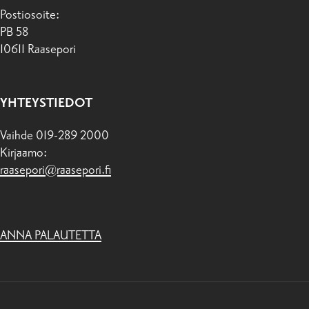
Postiosoite:
PB 58
10611 Raasepori
YHTEYSTIEDOT
Vaihde 019-289 2000
Kirjaamo:
raasepori@raasepori.fi
ANNA PALAUTETTA