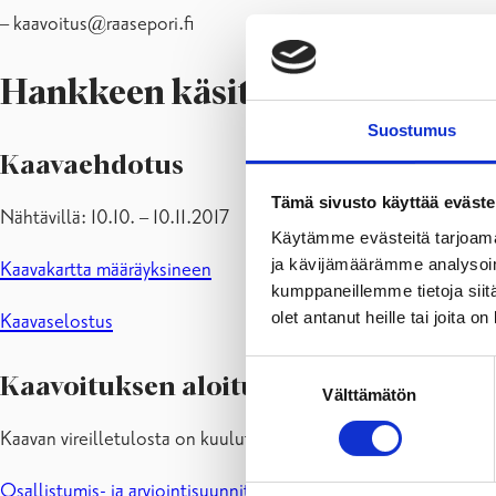
– kaavoitus@raasepori.fi
Hankkeen käsittelyvaihe ja kaa
Suostumus
Kaavaehdotus
Tämä sivusto käyttää eväste
Nähtävillä: 10.10. – 10.11.2017
Käytämme evästeitä tarjoama
ja kävijämäärämme analysoim
Kaavakartta määräyksineen
kumppaneillemme tietoja siitä
olet antanut heille tai joita o
Kaavaselostus
Suostumuksen
Kaavoituksen aloitus ja Osallistumis- 
Välttämätön
valinta
Kaavan vireilletulosta on kuulutettu: 7.7.2016
Osallistumis- ja arviointisuunnitelma