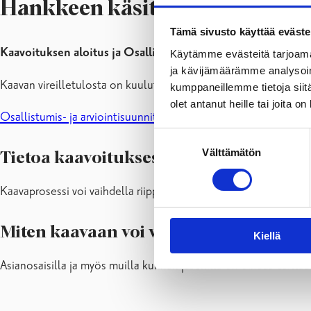
Hankkeen käsittelyvaihe ja kaa
Tämä sivusto käyttää eväste
Kaavoituksen aloitus ja Osallistumis- ja arviointisuunnite
Käytämme evästeitä tarjoama
ja kävijämäärämme analysoim
Kaavan vireilletulosta on kuulutettu: 03.08.2011
kumppaneillemme tietoja siitä
olet antanut heille tai joita o
Osallistumis- ja arviointisuunnitelma (1.48 MB)
Suostumuksen
Välttämätön
valinta
Tietoa kaavoituksesta ja kaavoituspros
Kaavaprosessi voi vaihdella riippuen kaavasta ja sen merkitykse
Miten kaavaan voi vaikuttaa?
Kiellä
Asianosaisilla ja myös muilla kunnan jäsenillä on oikeus esittää