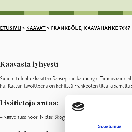
ETUSIVU
>
KAAVAT
>
FRANKBÖLE, KAAVAHANKE 7687
Kaavasta lyhyesti
Suunnittelualue käsittää Raaseporin kaupungin Tammisaaren alue
ha. Kaavan tavoitteena on kehittää Frankbölen tilaa ja samalla 
Lisätietoja antaa:
– Kaavoitussinööri Niclas Skog, 019-289 3840,
Suostumus