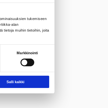
 ominaisuuksien tukemiseen
tiikka-alan
ietoja muihin tietoihin, joita
Markkinointi
Salli kaikki
na.