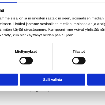
va-aineisto
itä
lma (OAS)
mme sisällön ja mainosten räätälöimiseen, sosiaalisen median
iseen. Lisäksi jaamme sosiaalisen median, mainosalan ja analy
, miten käytät sivustoamme. Kumppanimme voivat yhdistää näitä t
n kerätty, kun olet käyttänyt heidän palvelujaan.
Mieltymykset
Tilastot
essista
stä.
Salli valinta
 mielipiteensä kaupungille kirjallisesti kaavan nähtävilläoloaika