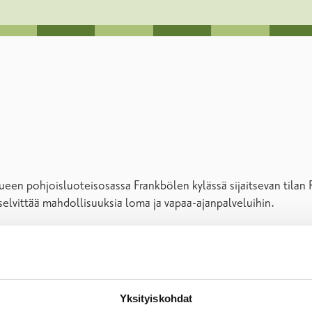
en pohjoisluoteisosassa Frankbölen kylässä sijaitsevan tilan R
selvittää mahdollisuuksia loma ja vapaa-ajanpalveluihin.
Yksityiskohdat