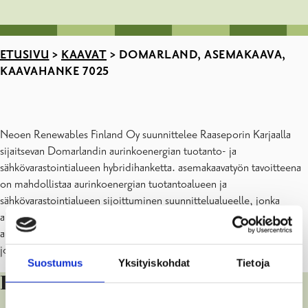
ETUSIVU
>
KAAVAT
>
DOMARLAND, ASEMAKAAVA,
KAAVAHANKE 7025
Neoen Renewables Finland Oy suunnittelee Raaseporin Karjaalla
sijaitsevan Domarlandin aurinkoenergian tuotanto- ja
sähkövarastointialueen hybridihanketta. asemakaavatyön tavoitteena
on mahdollistaa aurinkoenergian tuotantoalueen ja
sähkövarastointialueen sijoittuminen suunnittelualueelle, jonka
alustava pinta-ala on noin 113 ha. Kokonaispinta-alasta
aurinkoenergian tuotanto- ja sähkövarastointialuetta on noin 69 ha,
josta peltoaluetta noin 60 ha ja metsää noin 9
Suostumus
Yksityiskohdat
Tietoja
Lisätietoja antavat: