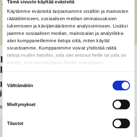
Tämä sivusto käyttää evästeitä
Kaavaa koskeviin tiedosteluihin vastaa kaavoituskonsultti Nosto
Käytämme evästeitä tarjoamamme sisällön ja mainosten
Consulting Oy, Pasi Lappalainen puh 0400 858 101
räätälöimiseen, sosiaalisen median ominaisuuksien
pasi.lappainen@nostoconsulting.fi
tukemiseen ja kävijämäärämme analysoimiseen. Lisäksi
Hallinnollisen käsittelyn kaupungissa hoitaa kaupunginarkkitehti
jaamme sosiaalisen median, mainosalan ja analytiikka-
Johanna Backas puh 019 289 3843,
alan kumppaneillemme tietoja siitä, miten käytät
johanna.backas@raasepori.fi
sivustoamme. Kumppanimme voivat yhdistää näitä
tietoja muihin tietoihin, joita olet antanut heille tai joita on
Hankkeen käsittelyvaihe ja
kerätty, kun olet käyttänyt heidän palvelujaan.
kaava-aineisto
Suostumuksen
Kaavoituksen aloitus ja osallistumis-
Välttämätön
valinta
ja arviointisuunnitelma (OAS)
Mieltymykset
Kaavan vireille tulosta on kuulutettu: 13.6.2025.
Tilastot
PROGRAM FÖR DELTAGANDE OCH
BEDÖMNING – OSALLISTUMIS- JA