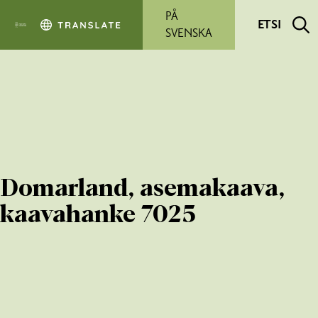
Siirry pääsisältöön
PÅ
ETSI
SVENSKA
Domarland, asemakaava,
kaavahanke 7025