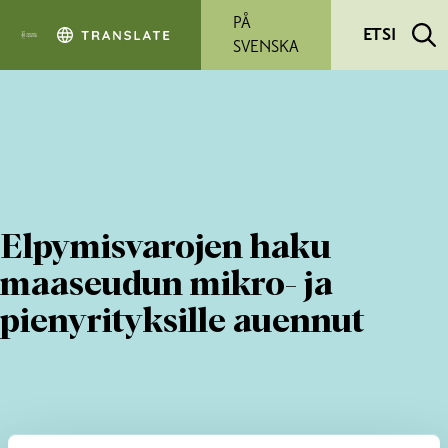
Siirry pääsisältöön
PÅ
ETSI
SVENSKA
Elpymisvarojen haku
maaseudun mikro- ja
pienyrityksille auennut