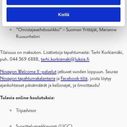
Yrityksen arvon nostaminen – Skillmotor, Tuula Eloranta ja
Iiro Jussila
Kiellä
”Omistajavaihdosviikko” – Suomen Yrittäjät, Marianne
Ruusunhelmi
Tilaisuus on maksuton. Lisätietoja tapahtumasta: Terhi Korkiamäki,
puh. 044 369 6888,
terhi.korkiamaki@luksia.fi
Novagon Welcome II -palvelut
jatkuvat vuoden loppuun. Seuraa
Novagon tapahtumakalenteria
ja
Facebook-tiliä
, joista löytyy
ajankohtaiset päivämäärät ja kellonajat, ja ilmoittaudu!
Tulevia online-koulutuksia:
Tripadvisor
Suosittelumarkkinointi (UGC)