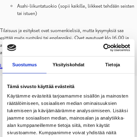
Asahi-liikuntatuokio (sopii kaikille, liikkeet tehdään seisten
tai istuen)
Tilaisuus ja esitykset ovat suomenkielisiä, mutta kysymyksiä saa
esittää myös ruotsiksi tai englanniksi. Ovet avautuvat klo 16.00 ja
alussa voi verkostoitua muiden yrittäjien kanssa. Ensimmäinen esitys
alkaa klo 16.30.
Suostumus
Yksityiskohdat
Tietoja
Lue lisää ja ilmoittaudu!
Tämä sivusto käyttää evästeitä
Käytämme evästeitä tarjoamamme sisällön ja mainosten
räätälöimiseen, sosiaalisen median ominaisuuksien
tukemiseen ja kävijämäärämme analysoimiseen. Lisäksi
jaamme sosiaalisen median, mainosalan ja analytiikka-
alan kumppaneillemme tietoja siitä, miten käytät
sivustoamme. Kumppanimme voivat yhdistää näitä