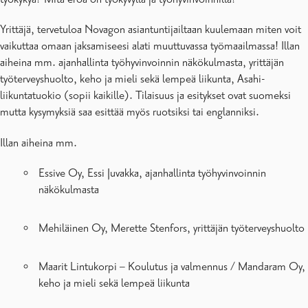
Yrittäjä, tervetuloa Novagon asiantuntijailtaan kuulemaan miten voit
vaikuttaa omaan jaksamiseesi alati muuttuvassa työmaailmassa! Illan
aiheina mm. ajanhallinta työhyvinvoinnin näkökulmasta, yrittäjän
työterveyshuolto, keho ja mieli sekä lempeä liikunta, Asahi-
liikuntatuokio (sopii kaikille). Tilaisuus ja esitykset ovat suomeksi
mutta kysymyksiä saa esittää myös ruotsiksi tai englanniksi.
Illan aiheina mm.
Essive Oy, Essi Juvakka, ajanhallinta työhyvinvoinnin
näkökulmasta
Mehiläinen Oy, Merette Stenfors, yrittäjän työterveyshuolto
Maarit Lintukorpi – Koulutus ja valmennus / Mandaram Oy,
keho ja mieli sekä lempeä liikunta