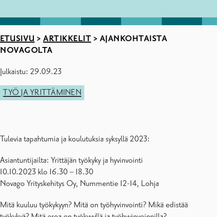
ETUSIVU
>
ARTIKKELIT
>
AJANKOHTAISTA
NOVAGOLTA
Julkaistu: 29.09.23
TYÖ JA YRITTÄMINEN
Tulevia tapahtumia ja koulutuksia syksyllä 2023:
Asiantuntijailta: Yrittäjän työkyky ja hyvinvointi
10.10.2023 klo 16.30 – 18.30
Novago Yrityskehitys Oy, Nummentie 12-14, Lohja
Mitä kuuluu työkykyyn? Mitä on työhyvinvointi? Mikä edistää
työkykyä? Mitä eroa on työkyvyllä ja työhyvinvoinnilla?