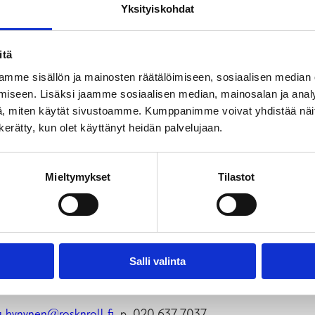
Yksityiskohdat
itä
mme sisällön ja mainosten räätälöimiseen, sosiaalisen median
iseen. Lisäksi jaamme sosiaalisen median, mainosalan ja analy
, miten käytät sivustoamme. Kumppanimme voivat yhdistää näitä t
n kerätty, kun olet käyttänyt heidän palvelujaan.
Mieltymykset
Tilastot
Salli valinta
.hynynen@rosknroll.fi
, p. 020 637 7037