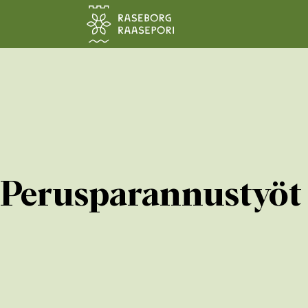
Siirry pääsisältöön
Perusparannustyöt 