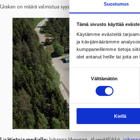
Suostumus
Urakan on määrä valmistua syyskuun alkuun mennessä.
Tämä sivusto käyttää eväste
Käytämme evästeitä tarjoama
ja kävijämäärämme analysoim
kumppaneillemme tietoja siitä
olet antanut heille tai joita o
Suostumuksen
Välttämätön
valinta
Kiellä
Lisätietoja medialle:
Johanna Hynynen, aluepäällikkö,
johanna