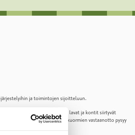
järjestelyihin ja toimintojen sijoitteluun.
a jätteiden purkupaikoista eli lavat ja kontit siirtyvät
edelleen vanhasta portista ja jätekuormien vastaanotto pysyy