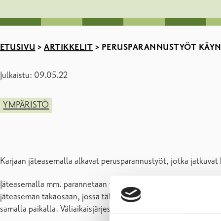
ETUSIVU
>
ARTIKKELIT
>
PERUSPARANNUSTYÖT KÄYNT
Julkaistu: 09.05.22
YMPÄRISTÖ
Karjaan jäteasemalla alkavat perusparannustyöt, jotka jatkuvat
Jäteasemalla mm. parannetaan vesienhallintaa, korjataan maan rak
jäteaseman takaosaan, jossa tähän asti on ollut mm. risujen ja
samalla paikalla. Väliaikaisjärjestelyt voivat hieman hidastaa as