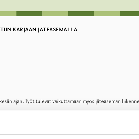
IIN KARJAAN JÄTEASEMALLA
 kesän ajan. Työt tulevat vaikuttamaan myös jäteaseman liikenne
ennekerroksia sekä uusitaan asfaltointi. Urakan ajaksi suurin os
 haravointijätteen vastaanotto. Jäteasemalle ajetaan kuitenkin 
iointia jäteasemalla.