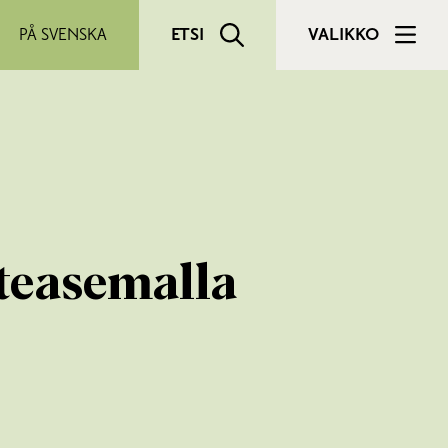
PÅ SVENSKA
ETSI
VALIKKO
teasemalla