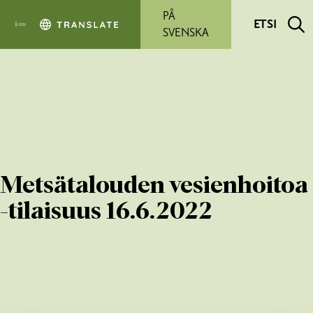
Siirry pääsisältöön
PÅ
ETSI
SVENSKA
Metsätalouden vesienhoitoa
-tilaisuus 16.6.2022