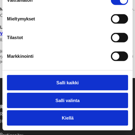
Välttämätön
valinta
Missä?
Lähtö YH Novian parkkipaikalta (Raaseporintie 9, 10600 Tammisaari).
Oma auto on välttämätön.
Mieltymykset
Lue lisää ja ilmoittaudu täältä:
Vattenvård evenemang, Raseborg (lyyti.fi)
Tilastot
Ilmoittautuminen viimeistään 13.6. klo 16.
Järjestäjät: Suomen metsäkeskus, Itä-Uudenmaan ja Porvoonjoen vesien- ja ilmansuojeluyhdistys
Markkinointi
ry, Vantaanjoen ja Helsingin seudun vesiensuojeluyhdistys (VHVSY) sekä Länsi-Uudenmaan vesi
ja ympäristö ry (LUVY).
Salli kaikki
Salli valinta
RAASEPORIN KAUPUNKI
Raaseporintie 37
Kiellä
10650 Tammisaari
Postiosoite: