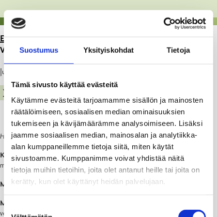
ETUSIVU
>
ARTIKKELIT
>
METSÄTALOUDEN
VESIENHOITOA -TILAISUUS 16.6.2022
Suostumus
Yksityiskohdat
Tietoja
Julkaistu: 09.06.22
Tämä sivusto käyttää evästeitä
YMPÄRISTÖ
METSÄT JA VESIALUEET
Käytämme evästeitä tarjoamamme sisällön ja mainosten
räätälöimiseen, sosiaalisen median ominaisuuksien
tukemiseen ja kävijämäärämme analysoimiseen. Lisäksi
jaamme sosiaalisen median, mainosalan ja analytiikka-
Huom. Tapahtuma on ruotsinkielinen.
alan kumppaneillemme tietoja siitä, miten käytät
Kenelle?
Metsänomistajille ja metsätalouden ammattilaisille. Tilaisuus on
sivustoamme. Kumppanimme voivat yhdistää näitä
maksuton.
tietoja muihin tietoihin, joita olet antanut heille tai joita on
kerätty, kun olet käyttänyt heidän palvelujaan.
Milloin?
Torstaina 16.6.2022 klo 12-17
Mitä?
Keskitymme menetelmiin, joilla voidaan vähentää metsätalouden
Suostumuksen
vesistövaikutuksia.