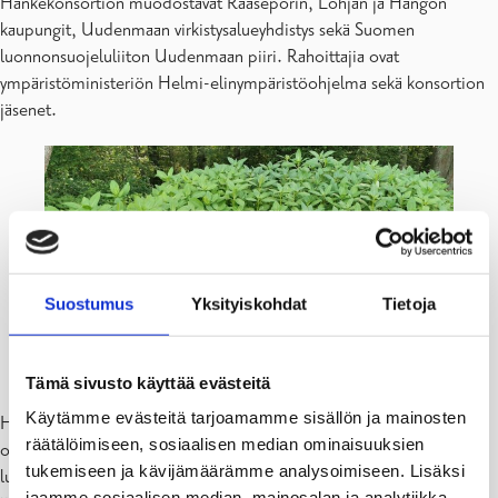
Hankekonsortion muodostavat Raaseporin, Lohjan ja Hangon
kaupungit, Uudenmaan virkistysalueyhdistys sekä Suomen
luonnonsuojeluliiton Uudenmaan piiri. Rahoittajia ovat
ympäristöministeriön Helmi-elinympäristöohjelma sekä konsortion
jäsenet.
Suostumus
Yksityiskohdat
Tietoja
Jättipalsamia tervaleppäkorven suojelualueen
pohjoisosan reunalla. (Kuva: Kaisa Kauranen).
Tämä sivusto käyttää evästeitä
Käytämme evästeitä tarjoamamme sisällön ja mainosten
Hankkeella on 25 luonnonhoitokohdetta. Suurin yksittäinen kohde
räätälöimiseen, sosiaalisen median ominaisuuksien
on Flyetin tervaleppäkorpi Tammisaaressa. Kyseessä on arvokas
tukemiseen ja kävijämäärämme analysoimiseen. Lisäksi
luonnonsuojelualue. Alueelta poistetaan kahta haitallista vieraslajia,
jaamme sosiaalisen median, mainosalan ja analytiikka-