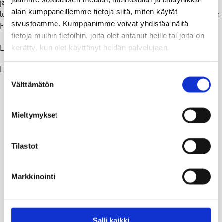
jättipalsamia ja rikkapalsamia, jotka kilpailemalla hävittävät alueen
alan kumppaneillemme tietoja siitä, miten käytät
luontaiset kasvilajit. Nelihenkinen luonnonhoitajaryhmä aloittaa työn
sivustoamme. Kumppanimme voivat yhdistää näitä
Flyetissä lähiviikkoina. Työtä jatketaan koko kesän ajan.
tietoja muihin tietoihin, joita olet antanut heille tai joita on
kerätty, kun olet käyttänyt heidän palvelujaan.
Lisää tietoja koko hankkeesta
tässä
ja Flyetin leppäkorvesta
tässä
.
Lisätietoja vieraslajista
tässä
.
Suostumuksen
Välttämätön
valinta
Mieltymykset
Tilastot
Markkinointi
Salli kaikki