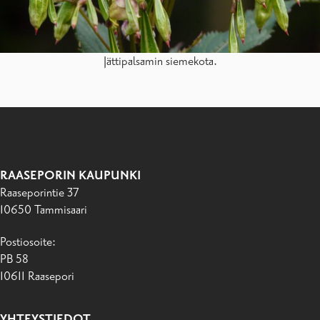
Jättipalsamin siemekota.
RAASEPORIN KAUPUNKI
Raaseporintie 37
10650 Tammisaari
Postiosoite:
PB 58
10611 Raasepori
YHTEYSTIEDOT