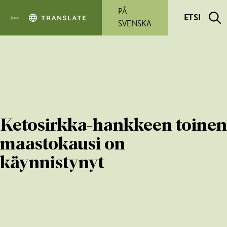
Siirry pääsisältöön
PÅ
ETSI
SVENSKA
Ketosirkka-hankkeen toinen
maastokausi on
käynnistynyt