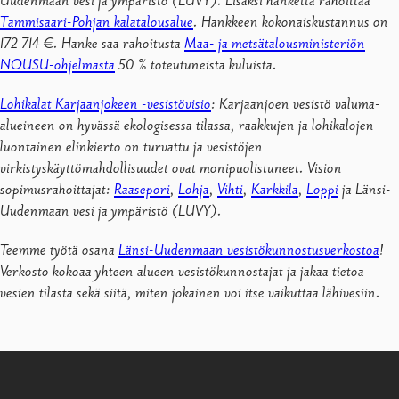
Uudenmaan vesi ja ympäristö (LUVY). Lisäksi hanketta rahoittaa
Tammisaari-Pohjan kalatalousalue
. Hankkeen kokonaiskustannus on
172 714 €. Hanke saa rahoitusta
Maa- ja metsätalousministeriön
NOUSU-ohjelmasta
50 % toteutuneista kuluista.
Lohikalat Karjaanjokeen -vesistövisio
: Karjaanjoen vesistö valuma-
alueineen on hyvässä ekologisessa tilassa, raakkujen ja lohikalojen
luontainen elinkierto on turvattu ja vesistöjen
virkistyskäyttömahdollisuudet ovat monipuolistuneet.
Vision
sopimusrahoittajat:
Raasepori
,
Lohja
,
Vihti
,
Karkkila
,
Loppi
ja Länsi-
Uudenmaan vesi ja ympäristö (LUVY).
Teemme työtä osana
Länsi-Uudenmaan vesistökunnostusverkostoa
!
Verkosto kokoaa yhteen alueen vesistökunnostajat ja jakaa tietoa
vesien tilasta sekä siitä, miten jokainen voi itse vaikuttaa lähivesiin.