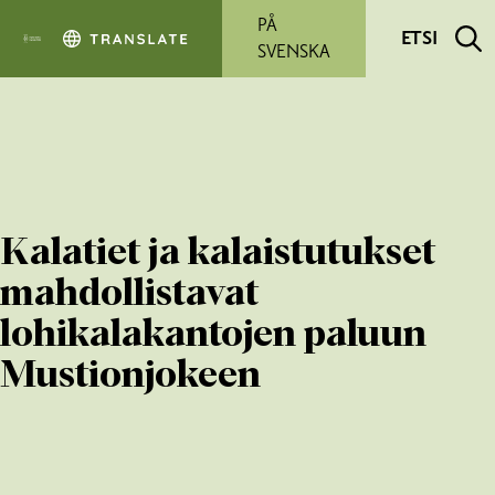
Siirry pääsisältöön
PÅ
ETSI
SVENSKA
Kalatiet ja kalaistutukset
mahdollistavat
lohikalakantojen paluun
Mustionjokeen