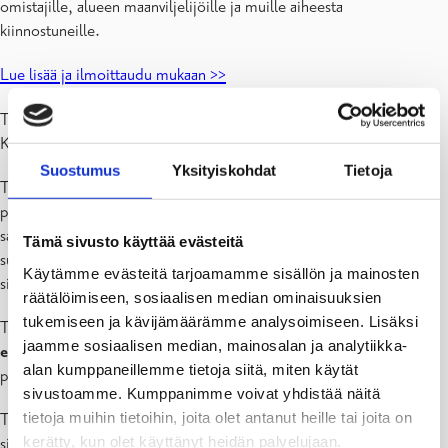
omistajille, alueen maanviljelijöille ja muille aiheesta
kiinnostuneille.
Lue lisää ja ilmoittaudu mukaan >>
Tilaisuudessa läsnä Raaseporin kaupungin ja LUVYn Lohikalat
Karjaanjokeen 2030 -vesistövision edustajia ja asiantuntijoita.
Suostumus
Yksityiskohdat
Tietoja
Tilaisuus toteutetaan mahdollisimman kaksikielisesti: Esittelijät
puhuvat omaa äidinkieltään ja kirjalliset esitysmateriaalit ovat
saatavilla sekä suomeksi että ruotsiksi. Tilaisuuden loppukeskustelu
Tämä sivusto käyttää evästeitä
suoritetaan suomeksi, mutta kysymykset ja vastauksien keskeisin
Käytämme evästeitä tarjoamamme sisällön ja mainosten
sisältö tulkataan yleisölle ruotsiksi paikan päällä.
räätälöimiseen, sosiaalisen median ominaisuuksien
tukemiseen ja kävijämäärämme analysoimiseen. Lisäksi
Tapahtumatilaan mahtuu noin 80 henkilöä –
ilmoittauduthan
jaamme sosiaalisen median, mainosalan ja analytiikka-
ennakkoon, viimeistään su 17.3.
Tapahtumassa on myös
alan kumppaneillemme tietoja siitä, miten käytät
pullakahvitarjoilu.
sivustoamme. Kumppanimme voivat yhdistää näitä
tietoja muihin tietoihin, joita olet antanut heille tai joita on
Tervetuloa kuulemaan ja keskustelemaan Mustionjoesta ja sen
kerätty, kun olet käyttänyt heidän palvelujaan.
sivupuroista, kalateistä, kaloista ja istutuksista!