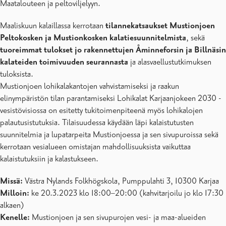
Maatalouteen ja peltoviljelyyn.
Maaliskuun kalaillassa kerrotaan
tilannekatsaukset Mustionjoen
Peltokosken ja Mustionkosken kalatiesuunnitelmista
, sekä
tuoreimmat tulokset jo rakennettujen Åminneforsin ja Billnäsin
kalateiden toimivuuden seurannasta
ja alasvaellustutkimuksen
tuloksista.
Mustionjoen lohikalakantojen vahvistamiseksi ja raakun
elinympäristön tilan parantamiseksi Lohikalat Karjaanjokeen 2030 -
vesistövisiossa on esitetty tukitoimenpiteenä myös lohikalojen
palautusistutuksia. Tilaisuudessa käydään läpi kalaistutusten
suunnitelmia ja lupatarpeita Mustionjoessa ja sen sivupuroissa sekä
kerrotaan vesialueen omistajan mahdollisuuksista vaikuttaa
kalaistutuksiin ja kalastukseen.
Missä:
Västra Nylands Folkhögskola, Pumppulahti 3, 10300 Karjaa
Milloin:
ke 20.3.2023 klo 18:00–20:00 (kahvitarjoilu jo klo 17:30
alkaen)
Kenelle:
Mustionjoen ja sen sivupurojen vesi- ja maa-alueiden