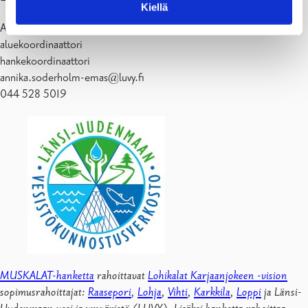
Kiellä
Annika Söderholm-Emas
aluekoordinaattori
hankekoordinaattori
annika.soderholm-emas@luvy.fi
044 528 5019
MUSKALAT-hanketta
rahoittavat
Lohikalat Karjaanjokeen -vision
sopimusrahoittajat:
Raasepori
,
Lohja
,
Vihti
,
Karkkila
,
Loppi
ja Länsi-