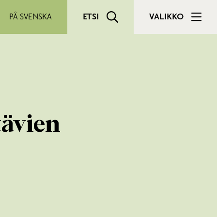
PÅ SVENSKA
ETSI
VALIKKO
tävien