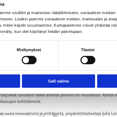
itä
mme sisällön ja mainosten räätälöimiseen, sosiaalisen median
iseen. Lisäksi jaamme sosiaalisen median, mainosalan ja analy
, miten käytät sivustoamme. Kumppanimme voivat yhdistää näitä t
n kerätty, kun olet käyttänyt heidän palvelujaan.
Mieltymykset
Tilastot
Salli valinta
tka tarjoavat runsaasti raaka-ainetta järviruo’on muodossa. Ran
tkaisujen kehittämistä.
a uusia innovaatioita ja yrittäjyyttä,
ympäristötarkastaja Juha La