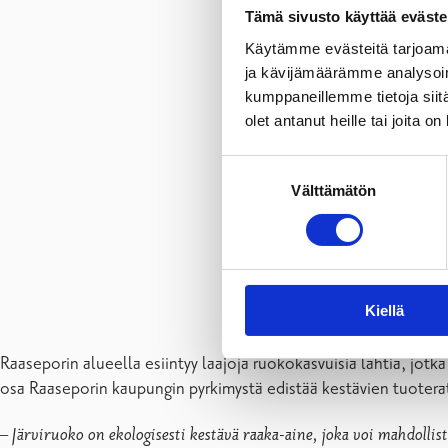
Tämä sivusto käyttää eväste
Käytämme evästeitä tarjoama
ja kävijämäärämme analysoim
kumppaneillemme tietoja siitä
olet antanut heille tai joita o
Suostumuksen
Välttämätön
valinta
Kiellä
Raaseporin alueella esiintyy laajoja ruokokasvuisia lahtia, jo
osa Raaseporin kaupungin pyrkimystä edistää kestävien tuotera
–
Järviruoko on ekologisesti kestävä raaka-aine, joka voi mahdollista