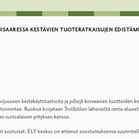
SAARESSA KESTÄVIEN TUOTERATKAISUJEN EDISTÄMI
orjuuseen kertakäyttöastioita ja pillejä korvaavien tuotteiden
ystoimintaa. Ruokoa korjataan Trollbölen läheiseltä ranta-aluee
an ruotsalaisen yrityksen kanssa.
vat suotuisat. ELY-keskus on antanut suostumuksensa suunnitell