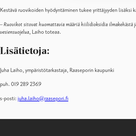
Kestävä ruovikoiden hyödyntäminen tukee yrittäjyyden lisäksi 
–
Ruovikot sitovat huomattavia määriä hiilidioksidia ilmakehästä 
vesiensuojelua
, Laiho toteaa.
Lisätietoja:
Juha Laiho, ympäristötarkastaja, Raaseporin kaupunki
puh. 019 289 2369
s-posti:
juha.laiho@raasepori.fi