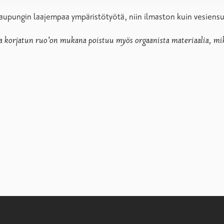
kaupungin laajempaa ympäristötyötä, niin ilmaston kuin vesiens
ja korjatun ruo’on mukana poistuu myös orgaanista materiaalia, m