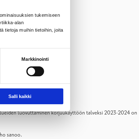
 ominaisuuksien tukemiseen
tiikka-alan
ietoja muihin tietoihin, joita
Markkinointi
Salli kaikki
ta-alueiden luovuttaminen korjuukäyttöön talveksi 2023-2024 on
iho sanoo.