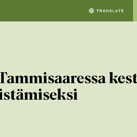
 Tammisaaressa kes
istämiseksi