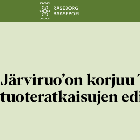
Siirry pääsisältöön
Järviruo’on korjuu
tuoteratkaisujen ed