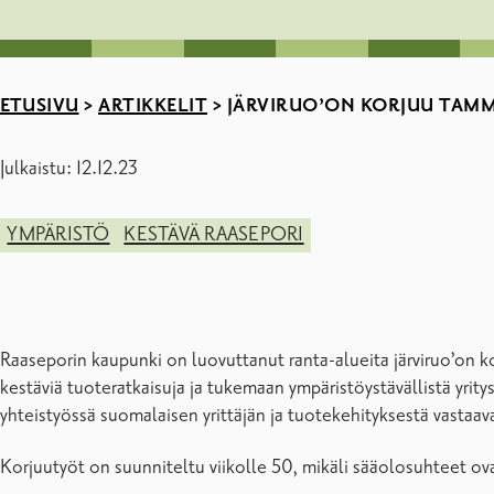
ETUSIVU
>
ARTIKKELIT
>
JÄRVIRUO’ON KORJUU TAMMI
Julkaistu: 12.12.23
YMPÄRISTÖ
KESTÄVÄ RAASEPORI
Raaseporin kaupunki on luovuttanut ranta-alueita järviruo’on k
kestäviä tuoteratkaisuja ja tukemaan ympäristöystävällistä yrit
yhteistyössä suomalaisen yrittäjän ja tuotekehityksestä vastaav
Korjuutyöt on suunniteltu viikolle 50, mikäli sääolosuhteet o