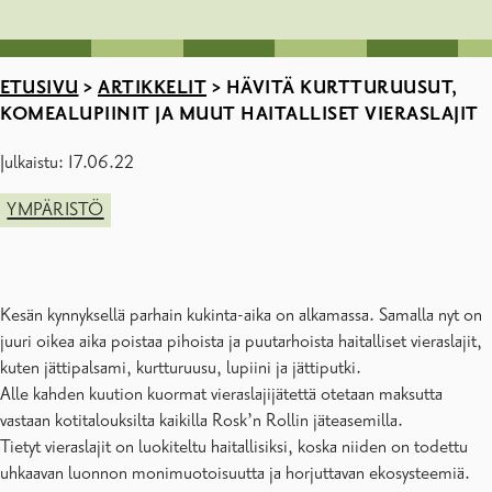
ETUSIVU
>
ARTIKKELIT
>
HÄVITÄ KURTTURUUSUT,
KOMEALUPIINIT JA MUUT HAITALLISET VIERASLAJIT
Julkaistu: 17.06.22
YMPÄRISTÖ
Kesän kynnyksellä parhain kukinta-aika on alkamassa. Samalla nyt on
juuri oikea aika poistaa pihoista ja puutarhoista haitalliset vieraslajit,
kuten jättipalsami, kurtturuusu, lupiini ja jättiputki.
Alle kahden kuution kuormat vieraslajijätettä otetaan maksutta
vastaan kotitalouksilta kaikilla Rosk’n Rollin jäteasemilla.
Tietyt vieraslajit on luokiteltu haitallisiksi, koska niiden on todettu
uhkaavan luonnon monimuotoisuutta ja horjuttavan ekosysteemiä.