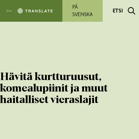
Siirry pääsisältöön
PÅ
ETSI
SVENSKA
Hävitä kurtturuusut,
komealupiinit ja muut
haitalliset vieraslajit