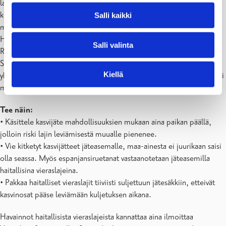
laissa kiellettyä. Varsinkin siemenlevintäiset kasvilajit,
kuten jättipalsami ja komealupiini, leviävät herkästi kasvijätteen
Salli kaikki
mukana.
Haitallisten vieraslajien pienkuormat (alle 2 m3) otetaan Rosk’n
Salli valinta
Rollin jäteasemilla vastaan maksutta palavan sekajätteen joukkoon.
Suuremmista määristä kasvijätettä, joita syntyy vaikkapa talkoiden
Kiellä
yhteydessä, ota ennakkoon yhteyttä jäteaseman vastaanottoon ja sovi
menettelystä.
Tee näin:
• Käsittele kasvijäte mahdollisuuksien mukaan aina paikan päällä,
jolloin riski lajin leviämisestä muualle pienenee.
• Vie kitketyt kasvijätteet jäteasemalle, maa-ainesta ei juurikaan saisi
olla seassa. Myös espanjansiruetanat vastaanotetaan jäteasemilla
haitallisina vieraslajeina.
• Pakkaa haitalliset vieraslajit tiiviisti suljettuun jätesäkkiin, etteivät
kasvinosat pääse leviämään kuljetuksen aikana.
Havainnot haitallisista vieraslajeista kannattaa aina ilmoittaa