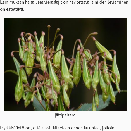
Lain mukaan haitalliset vieraslajit on hävitettävä ja niiden leviäminen
on estettävä.
Jättipalsami
Nyrkkisääntö on, että kasvit kitketään ennen kukintaa, jolloin