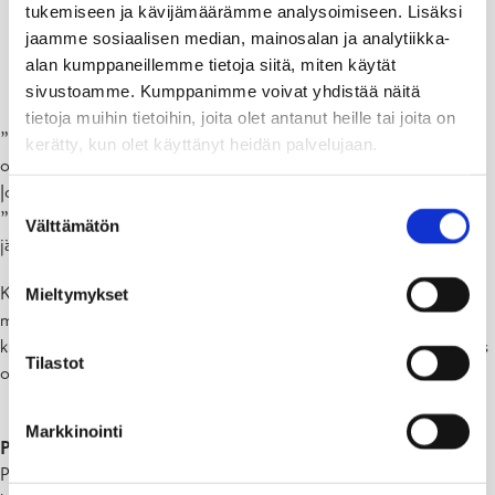
tukemiseen ja kävijämäärämme analysoimiseen. Lisäksi
jaamme sosiaalisen median, mainosalan ja analytiikka-
alan kumppaneillemme tietoja siitä, miten käytät
Kurtturuusu
sivustoamme. Kumppanimme voivat yhdistää näitä
tietoja muihin tietoihin, joita olet antanut heille tai joita on
”Eritoten kurtturuususta on viime aikoina ollut paljon puhetta ja sitä
kerätty, kun olet käyttänyt heidän palvelujaan.
on myös tuotu jäteasemille”, kertoo Rosk’n Rollin aluepäällikkö
Johanna Hynynen.
Suostumuksen
”Parina viime vuonna myös espanjansiruetanoita on alettu tuomaan
Välttämätön
valinta
jäteasemille enemmän.”
Kurtturuusu on ollut myyntikiellossa Suomessa jo kolme vuotta,
Mieltymykset
mutta 1.6. alkaen sen kasvattaminen on myös kielletty. Käytännössä
kielto tarkoittaa, että kaikkien maan- ja kiinteistönomistajien – myös
Tilastot
omakotitaloasukkaiden – on poistettava ruusulaji tontiltaan.
Markkinointi
Pussiin ja jäteasemalle
Puutarhajätteen vieminen luontoon, esimerkiksi metsänreunaan, on