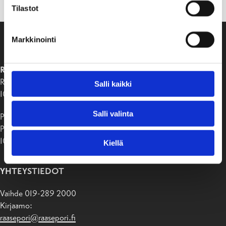
Tilastot
Markkinointi
RAASEPORIN KAUPUNKI
Raaseporintie 37
Salli kaikki
10650 Tammisaari
Salli valinta
Postiosoite:
PB 58
10611 Raasepori
Kiellä
YHTEYSTIEDOT
Vaihde 019-289 2000
Kirjaamo:
raasepori@raasepori.fi