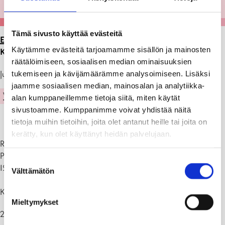
Tämä sivusto käyttää evästeitä
ETUSIVU
>
ARTIKKELIT
>
RELAX, KEVÄN VIIMEINEN
Käytämme evästeitä tarjoamamme sisällön ja mainosten
KERTA
räätälöimiseen, sosiaalisen median ominaisuuksien
tukemiseen ja kävijämäärämme analysoimiseen. Lisäksi
Julkaistu: 17.03.25
jaamme sosiaalisen median, mainosalan ja analytiikka-
VAPAA-AIKA
LIIKUNTA
alan kumppaneillemme tietoja siitä, miten käytät
sivustoamme. Kumppanimme voivat yhdistää näitä
tietoja muihin tietoihin, joita olet antanut heille tai joita on
kerätty, kun olet käyttänyt heidän palvelujaan.
Relax
Perjantaisin
Suostumuksen
19.30-20.45
Välttämätön
valinta
Kevän viimeinen kerta:
Mieltymykset
28.3.2025