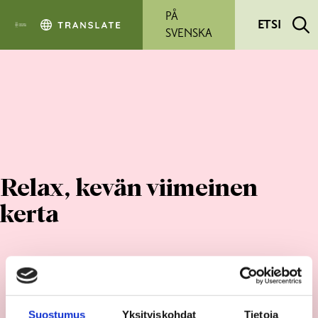
Siirry pääsisältöön
PÅ
ETSI
SVENSKA
Relax, kevän viimeinen
kerta
Suostumus
Yksityiskohdat
Tietoja