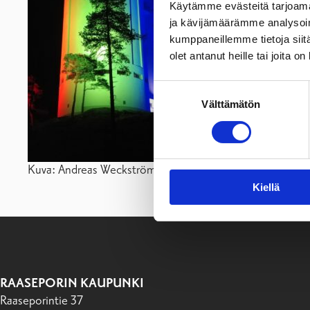
Käytämme evästeitä tarjoama
ja kävijämäärämme analysoim
kumppaneillemme tietoja siitä
olet antanut heille tai joita o
Suostumuksen
Välttämätön
valinta
Kuva: Andreas Weckström
Kiellä
RAASEPORIN KAUPUNKI
Raaseporintie 37