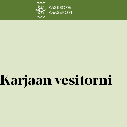
Siirry pääsisältöön
Karjaan vesitorni