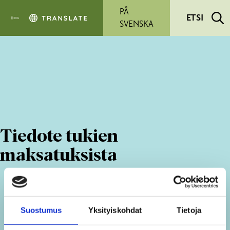
Siirry pääsisältöön
PÅ
ETSI
SVENSKA
Tiedote tukien
maksatuksista
Suostumus
Yksityiskohdat
Tietoja