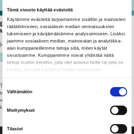
Tämä sivusto käyttää evästeitä
Käytämme evästeitä tarjoamamme sisällön ja mainosten
ETUSIVU
>
ARTIKKELIT
>
TIEDOTE TUKIEN
räätälöimiseen, sosiaalisen median ominaisuuksien
MAKSATUKSISTA
tukemiseen ja kävijämäärämme analysoimiseen. Lisäksi
jaamme sosiaalisen median, mainosalan ja analytiikka-
Julkaistu: 27.01.25
alan kumppaneillemme tietoja siitä, miten käytät
sivustoamme. Kumppanimme voivat yhdistää näitä
TYÖVOIMAPALVELUT
tietoja muihin tietoihin, joita olet antanut heille tai joita on
kerätty, kun olet käyttänyt heidän palvelujaan.
Työvoimapalvelujen siirryttyä kuntien vastuulle 1.1.2025 maksamme
Suostumuksen
Välttämätön
tällä hetkellä tukia hieman viiveellä. Pahoittelemme tästä
valinta
mahdollisesti aiheutuvaa haittaa ja teemme parhaamme tilanteen
korjaamiseksi mahdollisimman pian. Kiitos kärsivällisyydestänne!
Mieltymykset
Tilastot