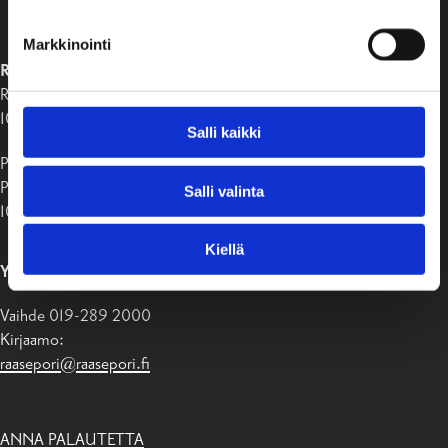
Markkinointi
RAASEPORIN KAUPUNKI
Raaseporintie 37
10650 Tammisaari
Salli kaikki
Postiosoite:
PB 58
Salli valinta
10611 Raasepori
Kiellä
YHTEYSTIEDOT
Vaihde 019-289 2000
Kirjaamo:
raasepori@raasepori.fi
ANNA PALAUTETTA