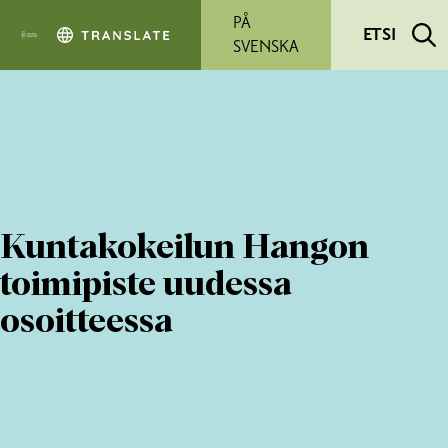
Siirry pääsisältöön
PÅ
ETSI
SVENSKA
Kuntakokeilun Hangon
toimipiste uudessa
osoitteessa