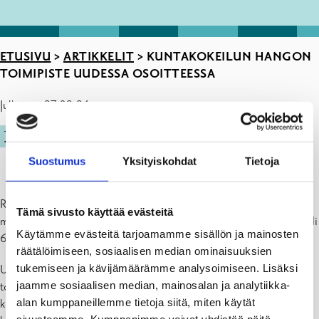
ETUSIVU
>
ARTIKKELIT
>
KUNTAKOKEILUN HANGON
TOIMIPISTE UUDESSA OSOITTEESSA
Julkaistu: 27.02.24
TYÖVOIMAPALVELUT
Suostumus
Yksityiskohdat
Tietoja
Raaseporin ja Hangon kuntakokeilun toimipiste Hangossa on
Tämä sivusto käyttää evästeitä
muuttanut uuteen osoitteeseen, ja palvelee nyt osoitteessa Bulevardi
Käytämme evästeitä tarjoamamme sisällön ja mainosten
6.
räätälöimiseen, sosiaalisen median ominaisuuksien
tukemiseen ja kävijämäärämme analysoimiseen. Lisäksi
Uudet tilat ovat sopivammat ja tarjoavat paremmat mahdollisuudet
jaamme sosiaalisen median, mainosalan ja analytiikka-
toiminnan kehittämiseen erityisesti TE2024-uudistusta ajatellen,
alan kumppaneillemme tietoja siitä, miten käytät
kun kaikki työ- ja yrityspalvelut (TE-palvelut) siirretään valtiolta