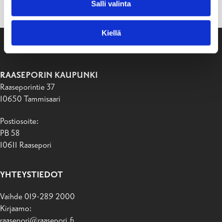
Salli valinta
Kiellä
RAASEPORIN KAUPUNKI
Raaseporintie 37
10650 Tammisaari
Postiosoite:
PB 58
10611 Raasepori
YHTEYSTIEDOT
Vaihde 019-289 2000
Kirjaamo:
raasepori@raasepori.fi