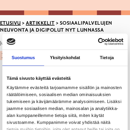
ETUSIVU
>
ARTIKKELIT
>
SOSIAALIPALVELUJEN
NEUVONTA JA DIGIPOLUT NYT LUNNASSA
Julkaistu: 19.11.25
TERVEYS JA HYVINVOINTI
Suostumus
Yksityiskohdat
Tietoja
Tämä sivusto käyttää evästeitä
Käytämme evästeitä tarjoamamme sisällön ja mainosten
räätälöimiseen, sosiaalisen median ominaisuuksien
tukemiseen ja kävijämäärämme analysoimiseen. Lisäksi
jaamme sosiaalisen median, mainosalan ja analytiikka-
alan kumppaneillemme tietoja siitä, miten käytät
sivustoamme. Kumppanimme voivat yhdistää näitä
tietoja muihin tietoihin, joita olet antanut heille tai joita on