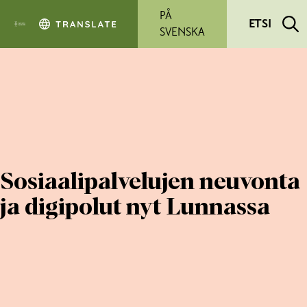
Siirry pääsisältöön
PÅ
ETSI
SVENSKA
Sosiaalipalvelujen neuvonta
ja digipolut nyt Lunnassa