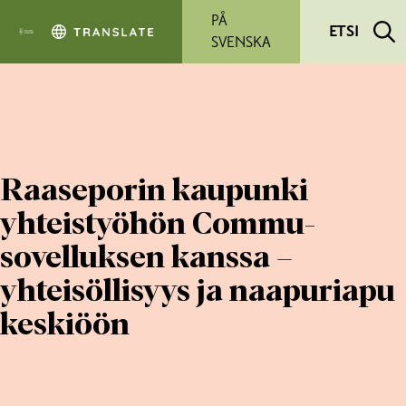
Siirry pääsisältöön
PÅ
ETSI
SVENSKA
Raaseporin kaupunki
yhteistyöhön Commu-
sovelluksen kanssa –
yhteisöllisyys ja naapuriapu
keskiöön