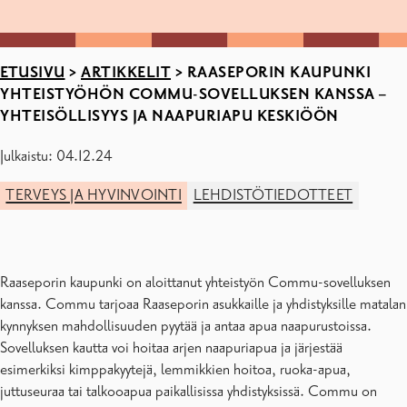
ETUSIVU
>
ARTIKKELIT
>
RAASEPORIN KAUPUNKI
YHTEISTYÖHÖN COMMU-SOVELLUKSEN KANSSA –
YHTEISÖLLISYYS JA NAAPURIAPU KESKIÖÖN
Julkaistu: 04.12.24
TERVEYS JA HYVINVOINTI
LEHDISTÖTIEDOTTEET
Raaseporin kaupunki on aloittanut yhteistyön Commu-sovelluksen
kanssa. Commu tarjoaa Raaseporin asukkaille ja yhdistyksille matalan
kynnyksen mahdollisuuden pyytää ja antaa apua naapurustoissa.
Sovelluksen kautta voi hoitaa arjen naapuriapua ja järjestää
esimerkiksi kimppakyytejä, lemmikkien hoitoa, ruoka-apua,
juttuseuraa tai talkooapua paikallisissa yhdistyksissä. Commu on