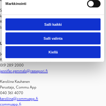
Markkinointi
Sovellus lanseerataan tiiviissä yhteistyössä Raaseporin Kyläfoorumin
kanssa ja se on ladattavissa joulukuun ensimmäisestä viikosta alkaen.
Kaupungin verkkosivuilta ja sosiaalisen median kanavista löytyvät
Salli kaikki
lisätietoja sovelluksesta lanseerauksen jälkeen.
Salli valinta
Lisätiedot ja haastattelupyynnöt:
Kiellä
Jennifer Gammals
Kehityspäällikkö, Raaseporin kaupunki
019 289 2000
jennifer.gammals@raasepori.fi
Karoliina Kauhanen
Perustaja, Commu App
040 361 4070
karoliina@commuapp.fi
commuapp.fi