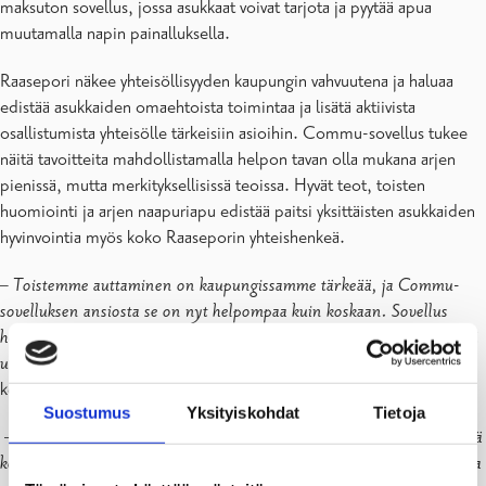
maksuton sovellus, jossa asukkaat voivat tarjota ja pyytää apua
muutamalla napin painalluksella.
Raasepori näkee yhteisöllisyyden kaupungin vahvuutena ja haluaa
edistää asukkaiden omaehtoista toimintaa ja lisätä aktiivista
osallistumista yhteisölle tärkeisiin asioihin. Commu-sovellus tukee
näitä tavoitteita mahdollistamalla helpon tavan olla mukana arjen
pienissä, mutta merkityksellisissä teoissa. Hyvät teot, toisten
huomiointi ja arjen naapuriapu edistää paitsi yksittäisten asukkaiden
hyvinvointia myös koko Raaseporin yhteishenkeä.
–
Toistemme auttaminen on kaupungissamme tärkeää, ja Commu-
sovelluksen ansiosta se on nyt helpompaa kuin koskaan. Sovellus
helpottaa asukkaita sitoutumaan ja tutustumaan paikallisyhteisöihinsä
uudella tavalla
, kertoo
Jennifer Gammals
, Raaseporin kaupungin
kehityspäällikkö.
Suostumus
Yksityiskohdat
Tietoja
–
Naapuriapu on yhteisön peruspilari, joka tukee sekä yksilöiden että
koko kaupungin hyvinvointia. Avun pyytäminen saattaa kuitenkin olla