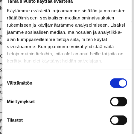
monelle haastavaa
, Commun perustanut
Karoliina Kauhanen
Tämä sivusto käyttää evästeitä
kertoo.
Käytämme evästeitä tarjoamamme sisällön ja mainosten
räätälöimiseen, sosiaalisen median ominaisuuksien
–
Commu madaltaa kynnystä pyytää ja antaa apua. Auttamisen kautta
tukemiseen ja kävijämäärämme analysoimiseen. Lisäksi
tutustumme toisiimme ja luomme yhteisöllisyyttä ja
jaamme sosiaalisen median, mainosalan ja analytiikka-
yhteenkuuluvuuden tunnetta, joka on juuri nyt tärkeämpää kuin
alan kumppaneillemme tietoja siitä, miten käytät
koskaan
, Kauhanen jatkaa.
sivustoamme. Kumppanimme voivat yhdistää näitä
tietoja muihin tietoihin, joita olet antanut heille tai joita on
Commu tukee tätä tavoitetta mahdollistamalla avun antamisen ja
kerätty, kun olet käyttänyt heidän palvelujaan.
vastaanottamisen turvallisessa ympäristössä.
Sovelluksen käyttämiseksi luodaan käyttäjäprofiili, jossa jaetaan
Suostumuksen
tietoa itsestä ja omista kiinnostuksen kohteista, mikä helpottaa
Välttämätön
valinta
yhteydenpitoa muihin. Sovellusta voidaan myös käyttää paikallisten
tapahtumien järjestämiseen ja niissä osallistumiseen, mikä edistää
yhteisöllisyyttä ja sosiaalista vuorovaikutusta.
Mieltymykset
–
Sovelluksessa voi vahvistaa henkilöllisyyden
pankkitunnistautumisella, mikä tekee auttamisesta ja avun
Tilastot
pyytämisestä turvallisempaa kuin muissa somealustoissa
, Kauhanen
korostaa.