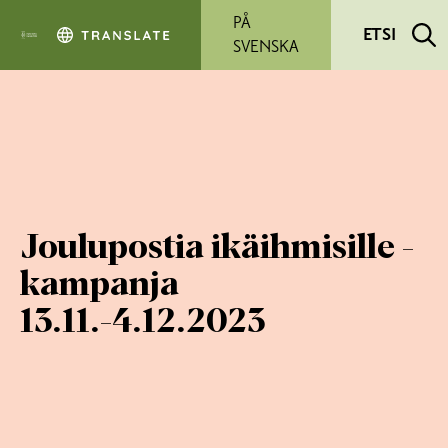
Siirry pääsisältöön
PÅ
ETSI
SVENSKA
Joulupostia ikäihmisille -
kampanja
13.11.-4.12.2023