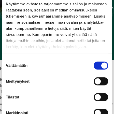
Käytämme evästeitä tarjoamamme sisällön ja mainosten
Sytytä valo pimeyteen, kosketa kortilla!
räätälöimiseen, sosiaalisen median ominaisuuksien
tukemiseen ja kävijämäärämme analysoimiseen. Lisäksi
jaamme sosiaalisen median, mainosalan ja analytiikka-
alan kumppaneillemme tietoja siitä, miten käytät
sivustoamme. Kumppanimme voivat yhdistää näitä
tietoja muihin tietoihin, joita olet antanut heille tai joita on
kerätty, kun olet käyttänyt heidän palvelujaan.
Suostumuksen
Välttämätön
valinta
Haluatko ilahduttaa ikäihmistä joulutervehdyksellä?
Raaseporin kaupunki osallistuu tänä vuonna Joulupostia ikäihmisille -
Mieltymykset
kampanjaan. Sinäkin voit osallistua viemällä joulutervehdyksesi
Tammisaaren, Karjaan tai Pohjan kirjastoissa sijaitseviin
Tilastot
keräyslaatikoihin. Kutsumme nyt kaikki mukaan kampanjaan, jotta
mahdollisimman moni ikäihminen saisi tänä vuonna lämpimät joulun
toivotukset.
Markkinointi