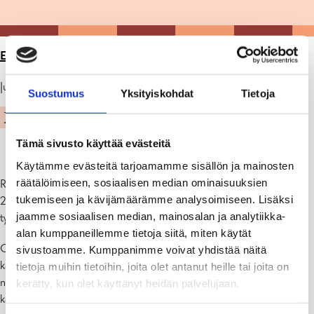
ETUSIVU
>
ARTIKKELIT
>
HYVINVOINTIKYSELY
Julkaistu: 13.10.25
Suostumus
Yksityiskohdat
Tietoja
TERVEYS JA HYVINVOINTI
Tämä sivusto käyttää evästeitä
Käytämme evästeitä tarjoamamme sisällön ja mainosten
räätälöimiseen, sosiaalisen median ominaisuuksien
Raaseporin kaupunki laatii hyvinvointisuunnitelman vuosille 2026–
tukemiseen ja kävijämäärämme analysoimiseen. Lisäksi
2029. Hyvinvointisuunnitelma on asiakirja, joka ohjaa kaupungin
jaamme sosiaalisen median, mainosalan ja analytiikka-
työtä asukkaiden terveyden ja hyvinvoinnin edistämiseksi.
alan kumppaneillemme tietoja siitä, miten käytät
Osa prosessia on kuulla asukkaita hyvinvointikyselyn avulla. Kyselyn
sivustoamme. Kumppanimme voivat yhdistää näitä
kautta asukkaat voivat jakaa ajatuksiaan, kokemuksiaan ja
tietoja muihin tietoihin, joita olet antanut heille tai joita on
näkemyksiään siitä, mikä on tärkeää arjen hyvinvoinnin
kerätty, kun olet käyttänyt heidän palvelujaan.
kannalta. Kysely on tärkeä työkalu asukkaiden osallistamiseksi