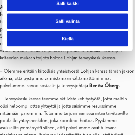
Salli kaikki
Asukkaille tilanne tarkoittaa sitä, että jossain tapauksissa
hoitoa voidaan tarjota Lohjan terveyskeskuksessa.
Asukkaiden
Salli valinta
tulee ottaa yhteyttä Raaseporin terveyskeskukseen tavalliseen tapaan
puhelimitse ja valita soittaessaan Karjaan tai Tammisaaren.
Sairaanhoitaja arvioi hoidontarpeen tavalliseen tapaan ja voi asiasta
Kiellä
riippuen ohjata eri ammattilaisten, etälääkärin tai lääkärin
vastaanotolle. Joissain tapauksissa potilaalle voidaan sovittujen
kriteerien mukaan tarjota hoitoa Lohjan terveyskeskuksessa.
– Olemme erittäin kiitollisia yhteistyöstä Lohjan kanssa tämän jakson
aikana, että pystymme varmistamaan välttämättömimmät
palvelumme, sanoo sosiaali- ja terveysjohtaja
Benita Öberg
.
– Terveyskeskuksessa teemme aktiivista kehitystyötä, jotta meihin
olisi helpompi ottaa yhteyttä ja jotta saisimme resurssimme
riittämään paremmin. Tulemme tarjoamaan seurantaa tarvitseville
potilaille yhteyshenkilön, joka koordinoi hoitoa. Pyydämme
asukkailta ymmärrystä siihen, että palvelumme ovat tulevana