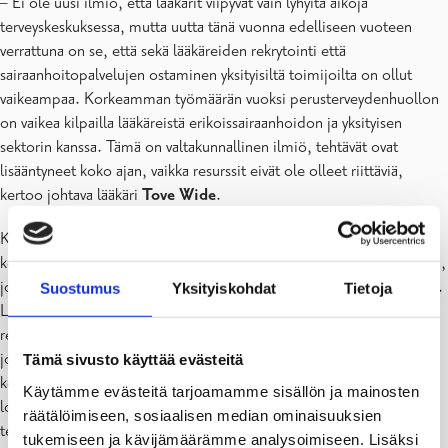
– Ei ole uusi ilmiö, että lääkärit viipyvät vain lyhyitä aikoja
terveyskeskuksessa, mutta uutta tänä vuonna edelliseen vuoteen
verrattuna on se, että sekä lääkäreiden rekrytointi että
sairaanhoitopalvelujen ostaminen yksityisiltä toimijoilta on ollut
vaikeampaa. Korkeamman työmäärän vuoksi perusterveydenhuollon
on vaikea kilpailla lääkäreistä erikoissairaanhoidon ja yksityisen
sektorin kanssa. Tämä on valtakunnallinen ilmiö, tehtävät ovat
lisääntyneet koko ajan, vaikka resurssit eivät ole olleet riittäviä,
kertoo johtava lääkäri
Tove Wide
.
Kesäkuukausien aikana Raaseporissa on työskennellyt useita
kesälääkäreitä, sekä lääketieteen opiskelijoita että valmiita lääkäreitä,
jotka nyt palaavat toiselle paikkakunnalle töiden tai opintojen pariin.
Suostumus
Yksityiskohdat
Tietoja
Lokakuusta lähtien Raaseporin terveysasemilla on aktiivisista
rekrytointitoimenpiteistä huolimatta liian vähän lääkäreitä. Tästä
johtuen Raaseporin kaupungin on rajoitettava, priorisoitava sekä
Tämä sivusto käyttää evästeitä
keskitettävä palvelua niin, että kaikki lääkärinpalvelut keskitetään
Käytämme evästeitä tarjoamamme sisällön ja mainosten
loka-marraskuussa Tammisaaren terveysasemalle. Myös
räätälöimiseen, sosiaalisen median ominaisuuksien
terveysasemien aukioloaikoihin tulee muutoksia seuraavasti:
tukemiseen ja kävijämäärämme analysoimiseen. Lisäksi