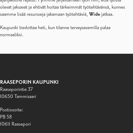
ajanjaksona rajatut. Pyrimme järjestämään työn niin, että työssä
olevat jaksavat ja ehtivät hoitaa tärkeimmät työtehtävänsä, kunnes
saamme lisää resursseja jakamaan työtehtäviä,
Wide
jatkaa.
Kaupunki tiedottaa heti, kun tilanne terveysasemilla palaa
normaaliksi.
RAASEPORIN KAUPUNKI
Raaseporintie 37
10650 Tammisaari
Postiosoite:
PB 58
10611 Raasepori