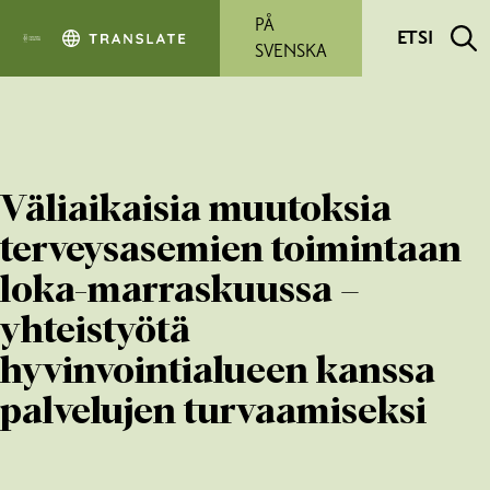
Siirry pääsisältöön
PÅ
ETSI
SVENSKA
Väliaikaisia muutoksia
terveysasemien toimintaan
loka-marraskuussa –
yhteistyötä
hyvinvointialueen kanssa
palvelujen turvaamiseksi