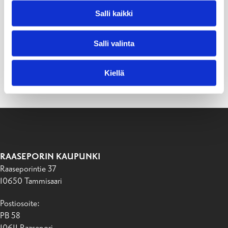
Salli kaikki
Salli valinta
Kiellä
RAASEPORIN KAUPUNKI
Raaseporintie 37
10650 Tammisaari
Postiosoite:
PB 58
10611 Raasepori