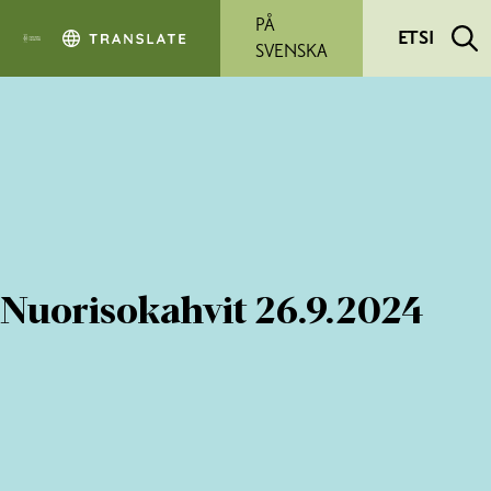
Siirry pääsisältöön
PÅ
ETSI
SVENSKA
Nuorisokahvit 26.9.2024