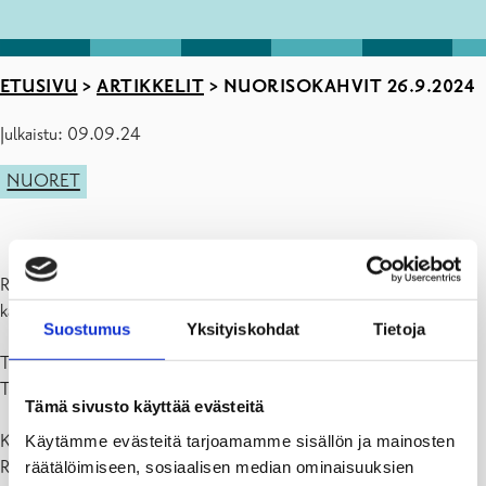
ETUSIVU
>
ARTIKKELIT
>
NUORISOKAHVIT 26.9.2024
Julkaistu: 09.09.24
NUORET
Raaseporin kaupungin nuorisopalvelut järjestävät nuorisokahvit
kaikille Raaseporissa nuorten parissa työskenteleville.
Suostumus
Yksityiskohdat
Tietoja
Torstaina 26.9 klo 13.30-15.30
Tammisaaren Uncan (Ystadinkatu 14)
Tämä sivusto käyttää evästeitä
Keskustelemme ajankohtaisista asioista ja kerromme mitä
Käytämme evästeitä tarjoamamme sisällön ja mainosten
Raaseporissa tapahtuu.
räätälöimiseen, sosiaalisen median ominaisuuksien