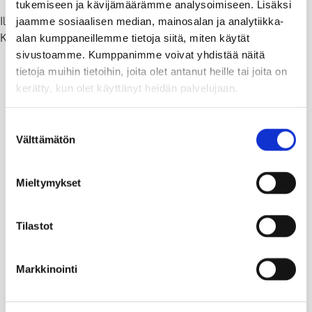
tukemiseen ja kävijämäärämme analysoimiseen. Lisäksi
Ilmoittautuminen: fredrika.akero(at)raasepori.fi
jaamme sosiaalisen median, mainosalan ja analytiikka-
Kutsua saa mielellään jakaa.
alan kumppaneillemme tietoja siitä, miten käytät
sivustoamme. Kumppanimme voivat yhdistää näitä
tietoja muihin tietoihin, joita olet antanut heille tai joita on
kerätty, kun olet käyttänyt heidän palvelujaan.
Suostumuksen
Välttämätön
valinta
Mieltymykset
Tilastot
Markkinointi