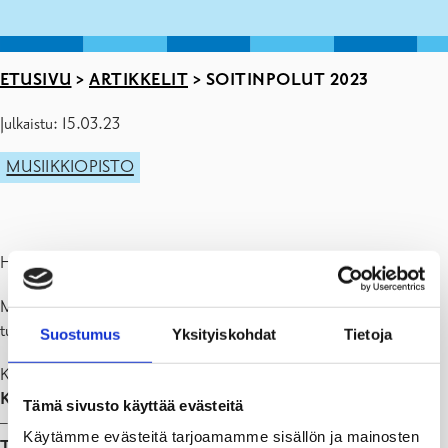
ETUSIVU
>
ARTIKKELIT
>
SOITINPOLUT 2023
Julkaistu: 15.03.23
MUSIIKKIOPISTO
Haluaisitko aloittaa musiikkiharrastuksen?
Musiikkiopisto toivottaa sinut tervetulleeksi Soitinpoluille
tutustumaan eri soittimiin!
Suostumus
Yksityiskohdat
Tietoja
Kevään 2023 Soitinpolut järjestetään musiikkiopiston tiloissa:
Karjaa, Kulttuuritalo Fokus, pe 24.3. klo 16-17.30
Tämä sivusto käyttää evästeitä
– Tervetuloa myös kansanmusiikkiyhtye Tallarin jammailukonserttiin
Käytämme evästeitä tarjoamamme sisällön ja mainosten
Tryckeriteaternissa klo 14.45-15.45!