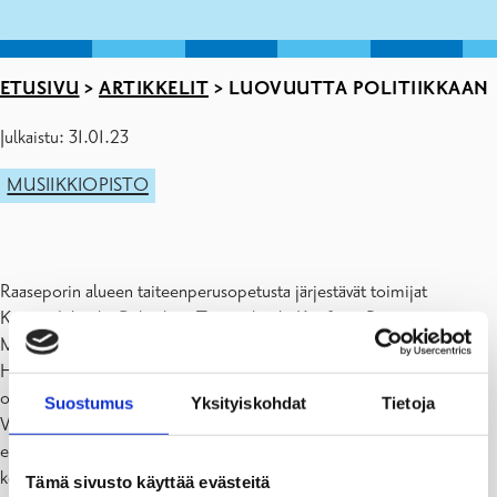
ETUSIVU
>
ARTIKKELIT
>
LUOVUUTTA POLITIIKKAAN
Julkaistu: 31.01.23
MUSIIKKIOPISTO
Raaseporin alueen taiteenperusopetusta järjestävät toimijat
Kuvataidekoulu Colorikus, Teatterikoulu Konfetti, Raaseporin
Musiikkiopisto, Länsi-Uudenmaan Tanssiopisto Hurja Piruetti sekä
Hurja Sirkuskoulu osallistuvat Taiteen perusopetusliiton
organisoimaan Luovuutta Politiikkaan teemaviikkoon 6.-10.2.2023.
Suostumus
Yksityiskohdat
Tietoja
Viikon aikana oppilaitokset tarjoavat paikallispoliitikoille ja
eduskuntavaaliehdokkaille mahdollisuuden osallistua
kokemukselliseen tekemiseen lasten ja nuorten taideopetusta
Tämä sivusto käyttää evästeitä