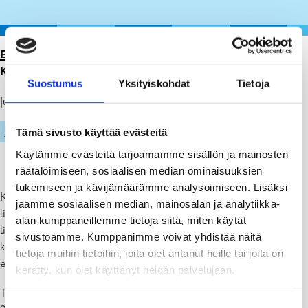
ETUSIVU
>
ARTIKKELIT
>
TOIMINTA-AVUSTUKSEN JA
KOULUTUSAVUSTUKSEN HAKEMINEN
Suostumus
Yksityiskohdat
Tietoja
Julkaistu: 31.01.25
LIIKUNTA
VAPAA-AIKA
Tämä sivusto käyttää evästeitä
Käytämme evästeitä tarjoamamme sisällön ja mainosten
räätälöimiseen, sosiaalisen median ominaisuuksien
tukemiseen ja kävijämäärämme analysoimiseen. Lisäksi
Kulttuuri- ja vapaa-aikalautakunta jakaa toimintatukea paikallisille
jaamme sosiaalisen median, mainosalan ja analytiikka-
liikuntayhdistyksille. Tukea saavan toiminnan tulee olla
alan kumppaneillemme tietoja siitä, miten käytät
liikuntatoimintaa ja yhdistyksen tulee kuulua valtakunnalliseen
sivustoamme. Kumppanimme voivat yhdistää näitä
keskusurheilujärjestöön. Lautakunta myöntää myös avustuksia
tietoja muihin tietoihin, joita olet antanut heille tai joita on
erikoisryhmien liikunnan ja urheilun tukemiseen.
kerätty, kun olet käyttänyt heidän palvelujaan.
Toiminta-avustusta vuodelle 2025 ja koulutusavustusta vuodelle
Suostumuksen