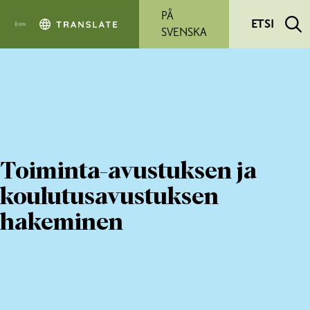
Siirry pääsisältöön
PÅ
ETSI
SVENSKA
Toiminta-avustuksen ja
koulutusavustuksen
hakeminen