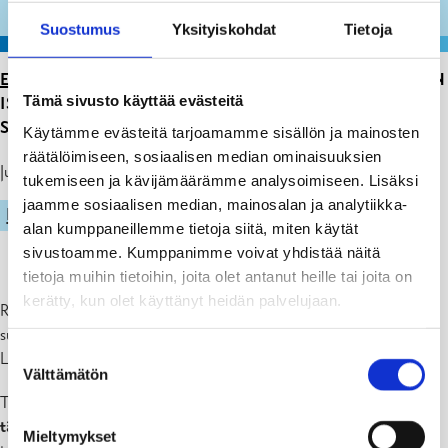
Suostumus
Yksityiskohdat
Tietoja
ETUSIVU
>
ARTIKKELIT
>
TAMMISAAREN UIMAHALLIN
Tämä sivusto käyttää evästeitä
ISON ALTAAN VESI EI TÄYTÄ VAATIMUKSIA, HALLI
SULJETTUNA 6.-8.12.2023
Käytämme evästeitä tarjoamamme sisällön ja mainosten
räätälöimiseen, sosiaalisen median ominaisuuksien
Julkaistu: 05.12.23
tukemiseen ja kävijämäärämme analysoimiseen. Lisäksi
jaamme sosiaalisen median, mainosalan ja analytiikka-
LIIKUNTA
alan kumppaneillemme tietoja siitä, miten käytät
sivustoamme. Kumppanimme voivat yhdistää näitä
tietoja muihin tietoihin, joita olet antanut heille tai joita on
kerätty, kun olet käyttänyt heidän palvelujaan.
Rutiininäytteenotossa on käynyt ilmi, että Tammisaaren uimahallin
suuressa altaassa esiintyy Pseudomonas Aeruginosa-bakteereja.
Suostumuksen
Laatuvaatimus on, että näitä bakteereja ei tule esiintyä lainkaan.
Välttämätön
valinta
Tulosten johdosta
uimahalli suljetaan tavallista aikaisemmin
tänään ja halli pidetään kiinni 6.-8.12.2023
Sillä aikaa tehdään
Mieltymykset