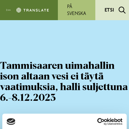
Siirry pääsisältöön
PÅ
ETSI
SVENSKA
Tammisaaren uimahallin
ison altaan vesi ei täytä
vaatimuksia, halli suljettuna
6.-8.12.2023