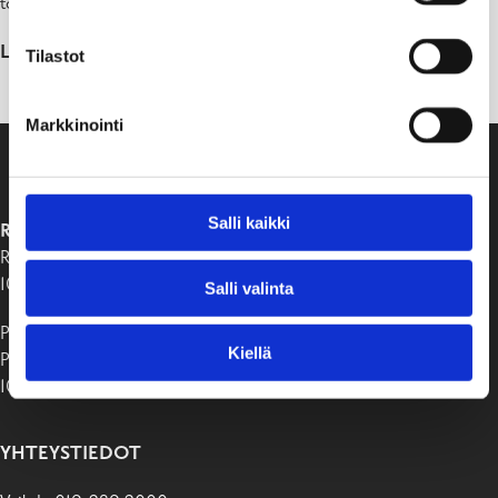
toimenpiteitä ja otetaan uudet näytteet.
Lisätietoja annetaan perjantaina 8.12.2023.
Tilastot
Markkinointi
Salli kaikki
RAASEPORIN KAUPUNKI
Raaseporintie 37
10650 Tammisaari
Salli valinta
Postiosoite:
Kiellä
PB 58
10611 Raasepori
YHTEYSTIEDOT