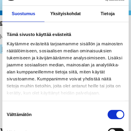
Suostumus
Yksityiskohdat
Tietoja
ETUSIVU
>
ARTIKKELIT
>
SIMMIS 2026
Tämä sivusto käyttää evästeitä
Julkaistu: 26.05.26
Käytämme evästeitä tarjoamamme sisällön ja mainosten
LIIKUNTA
räätälöimiseen, sosiaalisen median ominaisuuksien
tukemiseen ja kävijämäärämme analysoimiseen. Lisäksi
jaamme sosiaalisen median, mainosalan ja analytiikka-
alan kumppaneillemme tietoja siitä, miten käytät
sivustoamme. Kumppanimme voivat yhdistää näitä
tietoja muihin tietoihin, joita olet antanut heille tai joita on
kerätty, kun olet käyttänyt heidän palvelujaan.
Suostumuksen
Välttämätön
valinta