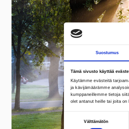
Suostumus
Tämä sivusto käyttää eväste
Käytämme evästeitä tarjoama
ja kävijämäärämme analysoim
kumppaneillemme tietoja siitä
olet antanut heille tai joita o
Suostumuksen
Välttämätön
valinta