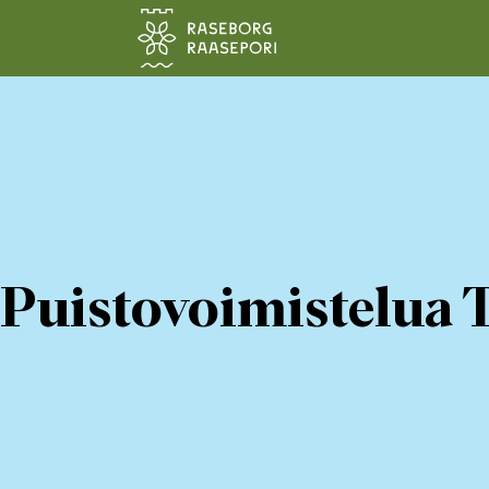
Siirry pääsisältöön
Puistovoimistelua 