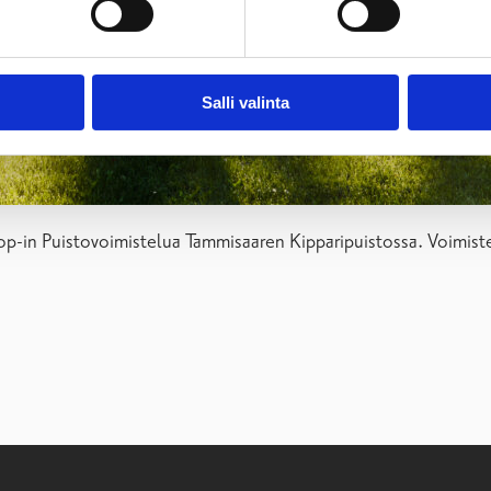
Salli valinta
drop-in Puistovoimistelua Tammisaaren Kipparipuistossa. Voimis