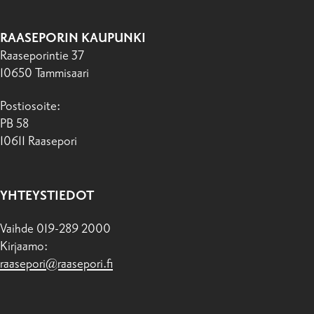
RAASEPORIN KAUPUNKI
Raaseporintie 37
10650 Tammisaari
Postiosoite:
PB 58
10611 Raasepori
YHTEYSTIEDOT
Vaihde 019-289 2000
Kirjaamo:
raasepori@raasepori.fi