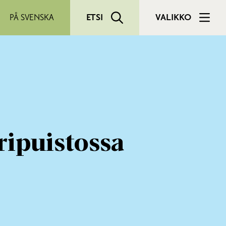
PÅ SVENSKA
ETSI
VALIKKO
ipuistossa