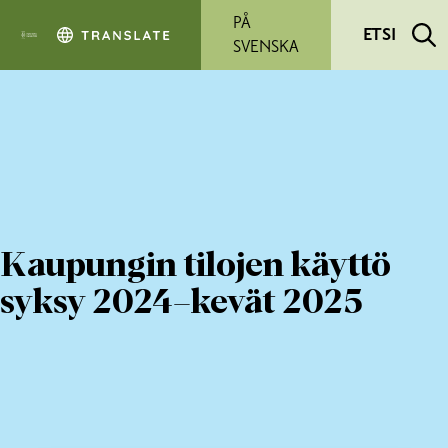
Siirry pääsisältöön
PÅ
ETSI
SVENSKA
Kaupungin tilojen käyttö
syksy 2024–kevät 2025