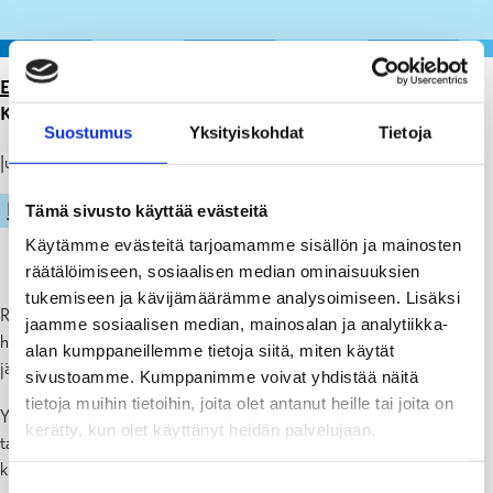
ETUSIVU
>
ARTIKKELIT
>
KAUPUNGIN TILOJEN
KÄYTTÖ SYKSY 2024–KEVÄT 2025
Suostumus
Yksityiskohdat
Tietoja
Julkaistu: 15.04.24
LIIKUNTA
Tämä sivusto käyttää evästeitä
Käytämme evästeitä tarjoamamme sisällön ja mainosten
räätälöimiseen, sosiaalisen median ominaisuuksien
tukemiseen ja kävijämäärämme analysoimiseen. Lisäksi
Rekisteröidyt yhdistykset, joiden kotipaikka on Raasepori ja jotka
jaamme sosiaalisen median, mainosalan ja analytiikka-
haluavat käyttää kaupungille kuuluvia tiloja toimintoihinsa, voivat
alan kumppaneillemme tietoja siitä, miten käytät
jättää kirjallisen hakemuksen.
sivustoamme. Kumppanimme voivat yhdistää näitä
tietoja muihin tietoihin, joita olet antanut heille tai joita on
Yhdistykset, jotka haluavat vuokrata tilaa suuren, kertaluontoisen
kerätty, kun olet käyttänyt heidän palvelujaan.
tapahtuman järjestämiseen, on mieluiten jätettävä hakemus kuusi
kuukautta ennen tapahtuman alkua.
Suostumuksen