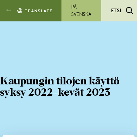
Siirry pääsisältöön
PÅ
ETSI
SVENSKA
Kaupungin tilojen käyttö
syksy 2022–kevät 2023