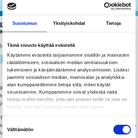
Suostumus
Yksityiskohdat
Tietoja
ETUSIVU
>
ARTIKKELIT
>
KAUPUNGIN TILOJEN
KÄYTTÖ SYKSY 2022–KEVÄT 2023
Tämä sivusto käyttää evästeitä
Julkaistu: 13.04.22
Käytämme evästeitä tarjoamamme sisällön ja mainosten
LIIKUNTA
räätälöimiseen, sosiaalisen median ominaisuuksien
tukemiseen ja kävijämäärämme analysoimiseen. Lisäksi
jaamme sosiaalisen median, mainosalan ja analytiikka-
alan kumppaneillemme tietoja siitä, miten käytät
Rekisteröidyt yhdistykset, joiden kotipaikka on Raasepori ja jotka
sivustoamme. Kumppanimme voivat yhdistää näitä
haluavat käyttää kaupungille kuuluvia tiloja toimintoihinsa, voivat
tietoja muihin tietoihin, joita olet antanut heille tai joita on
jättää kirjallisen hakemuksen.
kerätty, kun olet käyttänyt heidän palvelujaan.
Yhdistykset, jotka haluavat vuokrata tilaa suureen kertaluontoiseen
Suostumuksen
tapahtumaan, on mieluiten jätettävä hakemus kuusi kuukautta ennen
Välttämätön
valinta
tapahtuman alkua.