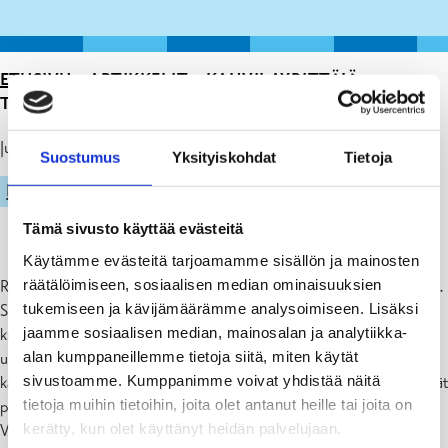
ETUSIVU
>
ARTIKKELIT
>
KAHVILAYRITTÄJÄ
TAMMISAAREN UIMAHALLIIN
Julkaistu: 10.04.24
Suostumus
Yksityiskohdat
Tietoja
LIIKUNTA
Tämä sivusto käyttää evästeitä
Käytämme evästeitä tarjoamamme sisällön ja mainosten
räätälöimiseen, sosiaalisen median ominaisuuksien
Raaseporin kaupunki hakee kahvilayrittäjää Tammisaaren uimahalliin.
tukemiseen ja kävijämäärämme analysoimiseen. Lisäksi
Sopimukseen sisältyy kahvilatuotteiden-, uimahalli- ja
jaamme sosiaalisen median, mainosalan ja analytiikka-
kuntosalilippujen myynti sekä uimapukujen, pyyhkeiden ja muiden
alan kumppaneillemme tietoja siitä, miten käytät
uimahallitoimintaan liittyvien tuotteiden vuokraus. Yrittäjä maksaa
sivustoamme. Kumppanimme voivat yhdistää näitä
kahvilatilasta kuukausivuokran (vuokra sisältää toiminnan edellyttämät
tietoja muihin tietoihin, joita olet antanut heille tai joita on
peruslaitteet) ja saa provision (5 prosenttia) myydyistä lipuista.
kerätty, kun olet käyttänyt heidän palvelujaan.
Vuonna 2023 kävijöitä oli 86 779.