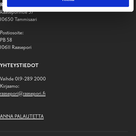
RAASEPORIN KAUPUNKI
Raaseporintie 37
10650 Tammisaari
Postiosoite:
PB 58
10611 Raasepori
YHTEYSTIEDOT
Vaihde 019-289 2000
Kirjaamo:
raasepori@raasepori.fi
ANNA PALAUTETTA