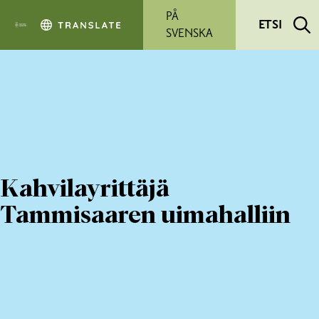
Siirry pääsisältöön
PÅ
ETSI
SVENSKA
Kahvilayrittäjä
Tammisaaren uimahalliin