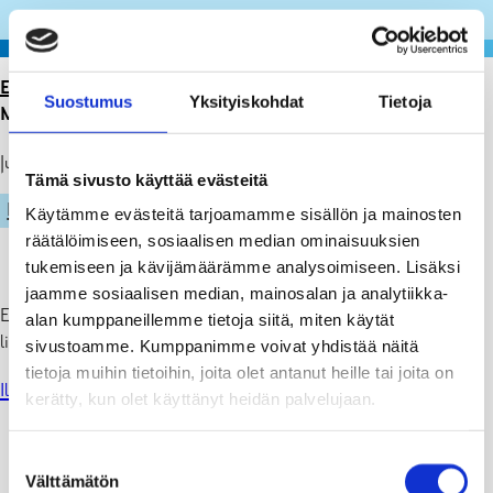
ETUSIVU
>
ARTIKKELIT
>
HUOMIO: PÄIVÄMÄÄRÄ
Suostumus
Yksityiskohdat
Tietoja
MUUTTUNUT!
Julkaistu: 01.12.25
Tämä sivusto käyttää evästeitä
LIIKUNTA
Käytämme evästeitä tarjoamamme sisällön ja mainosten
räätälöimiseen, sosiaalisen median ominaisuuksien
tukemiseen ja kävijämäärämme analysoimiseen. Lisäksi
jaamme sosiaalisen median, mainosalan ja analytiikka-
Ennakkoilmoittautuminen kevään 2026 vesivoimisteluun ja
alan kumppaneillemme tietoja siitä, miten käytät
liikuntaryhmiin avautuu
torstaina 18.12.2025 klo 14.00
.
sivustoamme. Kumppanimme voivat yhdistää näitä
tietoja muihin tietoihin, joita olet antanut heille tai joita on
Ilmoittautumiseen
kerätty, kun olet käyttänyt heidän palvelujaan.
Suostumuksen
Välttämätön
valinta