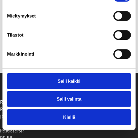
Mieltymykset
Tilastot
Markkinointi
Salli kaikki
Salli valinta
RAASEPORIN KAUPUNKI
Raaseporintie 37
10650 Tammisaari
Kiellä
Postiosoite: