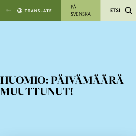
Siirry pääsisältöön
PÅ
ETSI
SVENSKA
HUOMIO: PÄIVÄMÄÄRÄ
MUUTTUNUT!