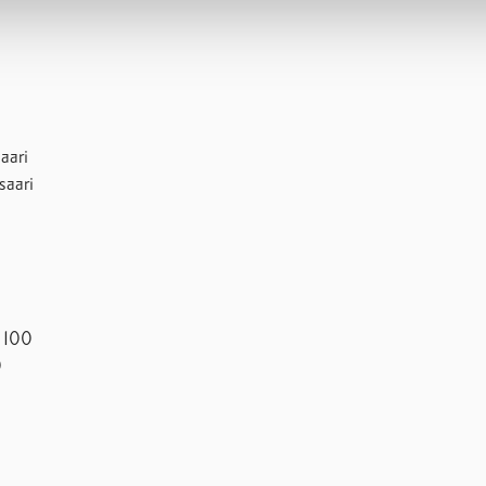
aari
saari
u 100
0