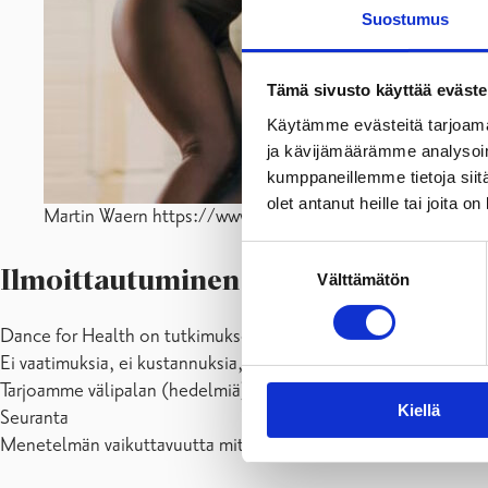
Suostumus
Tämä sivusto käyttää eväste
Käytämme evästeitä tarjoama
ja kävijämäärämme analysoim
kumppaneillemme tietoja siitä
olet antanut heille tai joita o
Martin Waern https://www.waern.one
Suostumuksen
Ilmoittautuminen syksyn ryhmiin 20
Välttämätön
valinta
Dance for Health on tutkimukseen perustuva menetelmä, joka ta
Ei vaatimuksia, ei kustannuksia, eikä esityksiä. Tanssitunneilla
Tarjoamme välipalan (hedelmiä) jokaisen tanssitunnin alussa.
Kiellä
Seuranta
Menetelmän vaikuttavuutta mitataan anonyymien terveyskyselyi