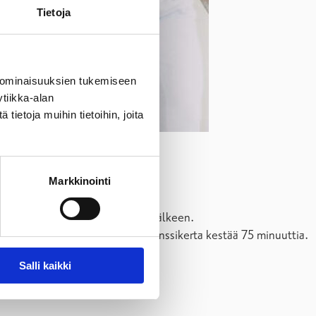
Tietoja
 ominaisuuksien tukemiseen
tiikka-alan
ietoja muihin tietoihin, joita
Markkinointi
ua tanssitunneille koulupäivän jälkeen.
ksi kertaa viikossa ja jokainen tanssikerta kestää 75 minuuttia.
Salli kaikki
uvuoden aikana.