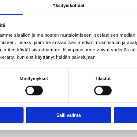
Yksityiskohdat
itä
mme sisällön ja mainosten räätälöimiseen, sosiaalisen median
iseen. Lisäksi jaamme sosiaalisen median, mainosalan ja analy
, miten käytät sivustoamme. Kumppanimme voivat yhdistää näitä t
n kerätty, kun olet käyttänyt heidän palvelujaan.
26 on nyt avoinna!
Mieltymykset
Tilastot
rjoaa sinulle joka olet 13–18 vuotias, mahdollisuuden osallist
 keskitytään liikunnan iloon sekä yhteisöllisyyteen. Tanssimme ka
Salli valinta
den avulla, jotka nuori täyttää Webropolissa kolme kertaa luk