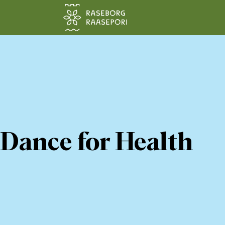
Siirry pääsisältöön
Dance for Health