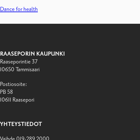
Dance for health
RAASEPORIN KAUPUNKI
Raaseporintie 37
10650 Tammisaari
Postiosoite:
PB 58
10611 Raasepori
YHTEYSTIEDOT
Vaihde 019-289 2000