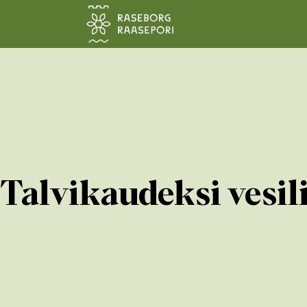
Siirry pääsisältöön
Talvikaudeksi vesili