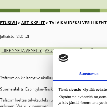
ETUSIVU
>
ARTIKKELIT
>
TALVIKAUDEKSI VESILIIKENT
Julkaistu: 21.01.21
LIIKENNE JA VENEILY
ASUMINEN JA YMPÄRISTÖ
KADU
Suostumus
Traficom on kieltänyt vesikulkuneuvolla liikkumisen jääpeitteise
Suomenlahti
: Espingskär-Träskö väylä
Tämä sivusto käyttää eväste
Käytämme evästeitä tarjoama
Traficom kieltää talvikaudeksi liikkumisen vesikulkuneuvolla E
ja kävijämäärämme analysoim
erikseen. Vesikulkuneuvojen liikkumisen kielto ei koske virka-,