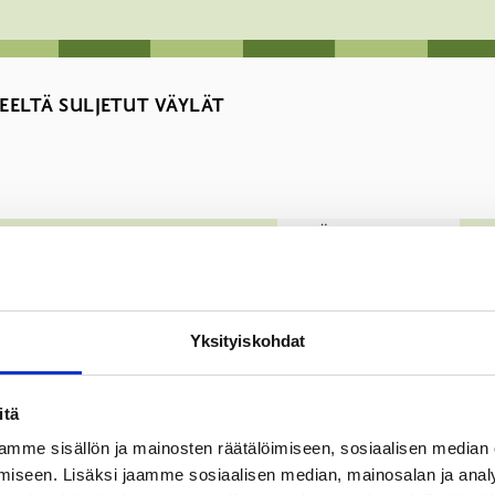
EELTÄ SULJETUT VÄYLÄT
T, PUISTOT JA YLEISET ALUEET
KYLÄT JA SAARISTO
ME
Yksityiskohdat
nä aikana seuraavilla väylillä.
itä
mme sisällön ja mainosten räätälöimiseen, sosiaalisen median
spingskär-Träskö väylällä välillä Kalvholmen-Träskön. Kielto on
iseen. Lisäksi jaamme sosiaalisen median, mainosalan ja analy
 sairaankuljetus- ja pelastustoimen suorittamiseksi tai muusta v