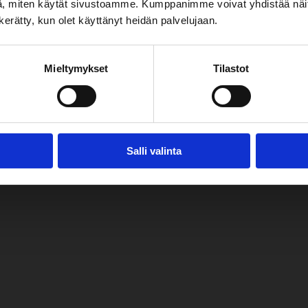
, miten käytät sivustoamme. Kumppanimme voivat yhdistää näitä t
n kerätty, kun olet käyttänyt heidän palvelujaan.
ÄT: KARTTA
Mieltymykset
Tilastot
Salli valinta