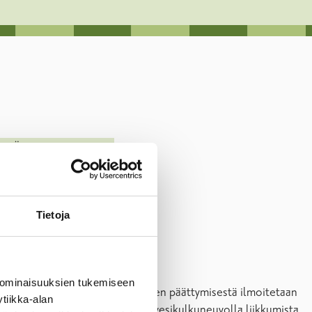
TSÄT JA VESIALUEET
Tietoja
 ominaisuuksien tukemiseen
 määrätty alkamaan 20.1.2021 ja sen päättymisestä ilmoitetaan
tiikka-alan
astaavasta syystä välttämätöntä vesikulkuneuvolla liikkumista