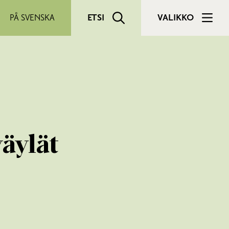
PÅ SVENSKA
ETSI
VALIKKO
väylät