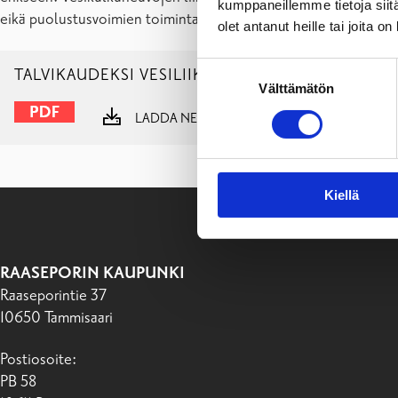
kumppaneillemme tietoja siitä
eikä puolustusvoimien toimintaa.
olet antanut heille tai joita o
Suostumuksen
TALVIKAUDEKSI VESILIIKENTEELTÄ SULJETUT VÄYL
Välttämätön
valinta
LADDA NER
VISA
Kiellä
RAASEPORIN KAUPUNKI
Raaseporintie 37
10650 Tammisaari
Postiosoite:
PB 58