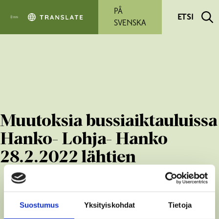
Siirry pääsisältöön
PÅ
ETSI
SVENSKA
Muutoksia bussiaiktauluissa
Hanko- Lohja- Hanko
28.2.2022 lähtien
Suostumus
Yksityiskohdat
Tietoja