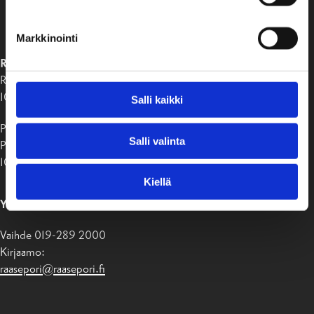
Markkinointi
RAASEPORIN KAUPUNKI
Raaseporintie 37
10650 Tammisaari
Salli kaikki
Postiosoite:
Salli valinta
PB 58
10611 Raasepori
Kiellä
YHTEYSTIEDOT
Vaihde 019-289 2000
Kirjaamo:
raasepori@raasepori.fi