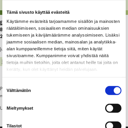
Tämä sivusto käyttää evästeitä
Käytämme evästeitä tarjoamamme sisällön ja mainosten
ETUSIVU
>
ARTIKKELIT
>
MUUTOKSIA
räätälöimiseen, sosiaalisen median ominaisuuksien
BUSSIAIKTAULUISSA HANKO- LOHJA- HANKO
tukemiseen ja kävijämäärämme analysoimiseen. Lisäksi
28.2.2022 LÄHTIEN
jaamme sosiaalisen median, mainosalan ja analytiikka-
alan kumppaneillemme tietoja siitä, miten käytät
Julkaistu: 28.02.22
sivustoamme. Kumppanimme voivat yhdistää näitä
LIIKENNE JA VENEILY
tietoja muihin tietoihin, joita olet antanut heille tai joita on
kerätty, kun olet käyttänyt heidän palvelujaan.
Suostumuksen
Pohjolan liikenteen, Hanko -Lohja- Hanko, liikenne aikataulut
Välttämätön
valinta
muuttuu 28.2.2022 lähtien.
Uudet aikataulut löytyvät Matkahuollon sivuilta
www.matkahuolto.fi
Mieltymykset
Tilastot