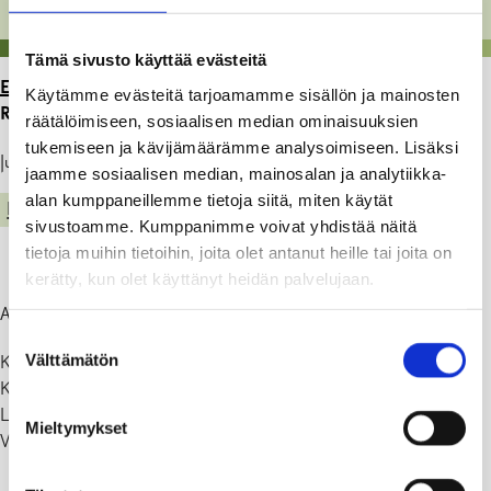
Tämä sivusto käyttää evästeitä
ETUSIVU
>
ARTIKKELIT
>
LIIKENNEMUUTOKSIA
Käytämme evästeitä tarjoamamme sisällön ja mainosten
REITILLÄ KARJAA-FISKARS
räätälöimiseen, sosiaalisen median ominaisuuksien
tukemiseen ja kävijämäärämme analysoimiseen. Lisäksi
Julkaistu: 02.03.22
jaamme sosiaalisen median, mainosalan ja analytiikka-
alan kumppaneillemme tietoja siitä, miten käytät
LIIKENNE JA VENEILY
sivustoamme. Kumppanimme voivat yhdistää näitä
tietoja muihin tietoihin, joita olet antanut heille tai joita on
kerätty, kun olet käyttänyt heidän palvelujaan.
Alkaen 2.3.2022:
Suostumuksen
Välttämätön
Klo 6:35 lähtevä Karjaa-Fiskars vuoro on lakkautettu. Klo 6:50
valinta
Karjaa-Fiskars vuoroa on aikaistettu, uusi lähtöaika on klo 6:45.
Liikennöidään uutta Karjaa-Fiskars vuoroa, lähtöaika klo 19:45.
Mieltymykset
Vuoroja liikennöidään arkisin ma-pe.