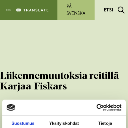
Siirry pääsisältöön
PÅ
ETSI
SVENSKA
Liikennemuutoksia reitillä
Karjaa-Fiskars
Suostumus
Yksityiskohdat
Tietoja