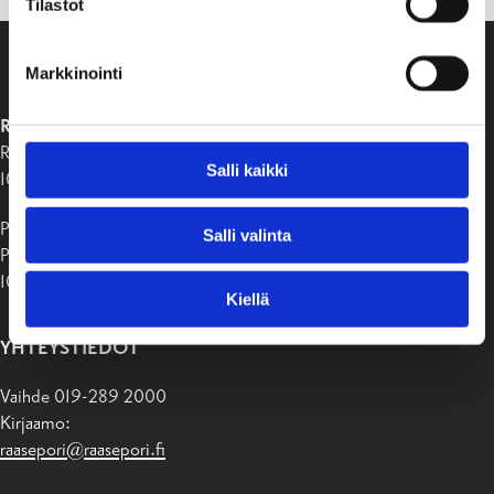
Tilastot
Markkinointi
RAASEPORIN KAUPUNKI
Raaseporintie 37
Salli kaikki
10650 Tammisaari
Postiosoite:
Salli valinta
PB 58
10611 Raasepori
Kiellä
YHTEYSTIEDOT
Vaihde 019-289 2000
Kirjaamo:
raasepori@raasepori.fi